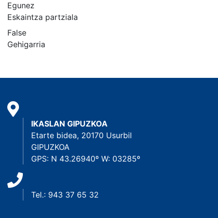
Egunez
Eskaintza partziala
False
Gehigarria
IKASLAN GIPUZKOA
Etarte bidea, 20170 Usurbil
GIPUZKOA
GPS: N 43.26940º W: 03285º
Tel.: 943 37 65 32