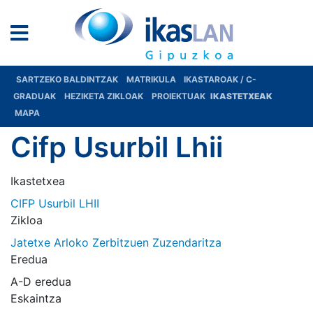
SARTZEKO BALDINTZAK
MATRIKULA
IKASTAROAK / C-
GRADUAK
HEZIKETA ZIKLOAK
PROIEKTUAK
IKASTETXEAK
MAPA
Cifp Usurbil Lhii
Ikastetxea
CIFP Usurbil LHII
Zikloa
Jatetxe Arloko Zerbitzuen Zuzendaritza
Eredua
A-D eredua
Eskaintza