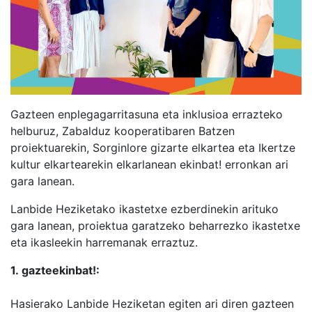
Gazteen enplegagarritasuna eta inklusioa errazteko
helburuz, Zabalduz kooperatibaren Batzen
proiektuarekin, Sorginlore gizarte elkartea eta Ikertze
kultur elkartearekin elkarlanean ekinbat! erronkan ari
gara lanean.
Lanbide Heziketako ikastetxe ezberdinekin arituko
gara lanean, proiektua garatzeko beharrezko ikastetxe
eta ikasleekin harremanak erraztuz.
1. gazteekinbat!:
Hasierako Lanbide Heziketan egiten ari diren gazteen