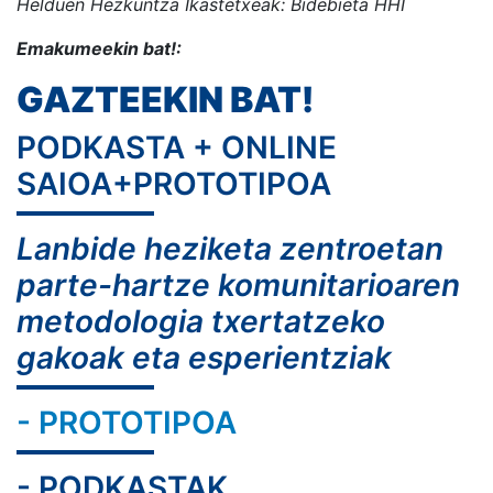
Helduen Hezkuntza Ikastetxeak: Bidebieta HHI
Emakumeekin bat!:
GAZTEEKIN BAT!
PODKASTA + ONLINE
SAIOA+PROTOTIPOA
Lanbide heziketa zentroetan
parte-hartze komunitarioaren
metodologia txertatzeko
gakoak eta esperientziak
- PROTOTIPOA
- PODKASTAK