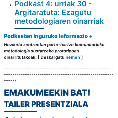
Podkast 4: urriak 30 -
Argitaratuta: Ezagutu
metodologiaren oinarriak
Podkasten inguruko Informazio +
Heziketa zentroetan parte-hartze komunitarioko
metodologia
sustatzeko prototipoa
n
oinarritutakoak.
[ Deskargatu
hemen
]
----------------------------------------------------
----------------------------------------------------
------
EMAKUMEEKIN BAT!
TAILER PRESENTZIALA