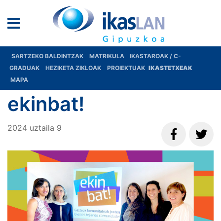
SARTZEKO BALDINTZAK
MATRIKULA
IKASTAROAK / C-
GRADUAK
HEZIKETA ZIKLOAK
PROIEKTUAK
IKASTETXEAK
MAPA
ekinbat!
2024
uztaila
9