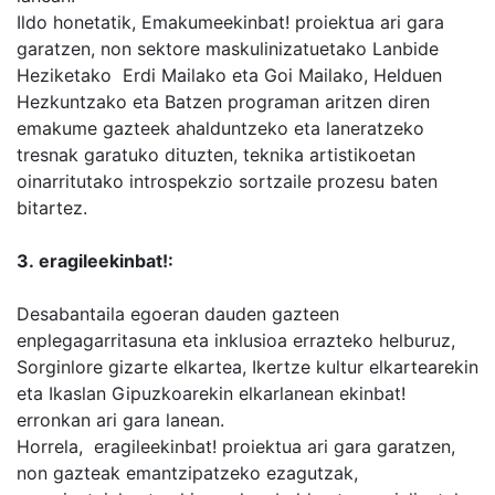
Ildo honetatik, Emakumeekinbat! proiektua ari gara
garatzen, non sektore maskulinizatuetako Lanbide
Heziketako Erdi Mailako eta Goi Mailako, Helduen
Hezkuntzako eta Batzen programan aritzen diren
emakume gazteek ahalduntzeko eta laneratzeko
tresnak garatuko dituzten, teknika artistikoetan
oinarritutako introspekzio sortzaile prozesu baten
bitartez.
3. eragileekinbat!:
Desabantaila egoeran dauden gazteen
enplegagarritasuna eta inklusioa errazteko helburuz,
Sorginlore gizarte elkartea, Ikertze kultur elkartearekin
eta Ikaslan Gipuzkoarekin elkarlanean ekinbat!
erronkan ari gara lanean.
Horrela, eragileekinbat! proiektua ari gara garatzen,
non gazteak emantzipatzeko ezagutzak,