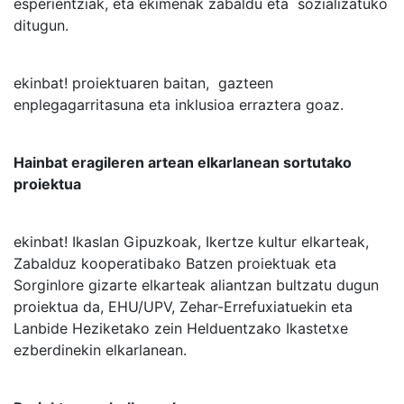
esperientziak, eta ekimenak zabaldu eta sozializatuko
ditugun.
ekinbat! proiektuaren baitan, gazteen
enplegagarritasuna eta inklusioa erraztera goaz.
Hainbat eragileren artean elkarlanean sortutako
proiektua
ekinbat! Ikaslan Gipuzkoak, Ikertze kultur elkarteak,
Zabalduz kooperatibako Batzen proiektuak eta
Sorginlore gizarte elkarteak aliantzan bultzatu dugun
proiektua da, EHU/UPV, Zehar-Errefuxiatuekin eta
Lanbide Heziketako zein Helduentzako Ikastetxe
ezberdinekin elkarlanean.