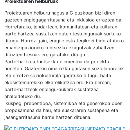
Proiektuaren helburuak
Proiektuaren helburu nagusia Gipuzkoan bizi diren
gazteen enplegagarritasuna eta inklusioa erraztea da.
Horretarako, jendartean, komunitatean eta kulturan
parte hartzea sustatzen duten testuinguruak sortuko
ditugu. Horrez gain, eragile estrategikoei bideratutako
emantzipaziorako funtsezko ezagutzak zabaltzen
dituzten tresnak ere garatuko ditugu.
Parte-hartzea funtsezko elementua da proiektu
honetan. Gazteekin oinarrizko gaitasun soziolaboralak
eta errotze soziokulturala garatuko ditugu, baita
ekosistemarekiko elkarelikatzea ere. Era berean,
parte-hartzeak enplegu-aukerak sustatzea
ahalbidetuko du.
Ikuspegi prebentiboa, sistemikoa eta generokoa duen
proposamena da hau, eta euskararen sustapena eta
jasangarritasuna barne hartzen dituena.