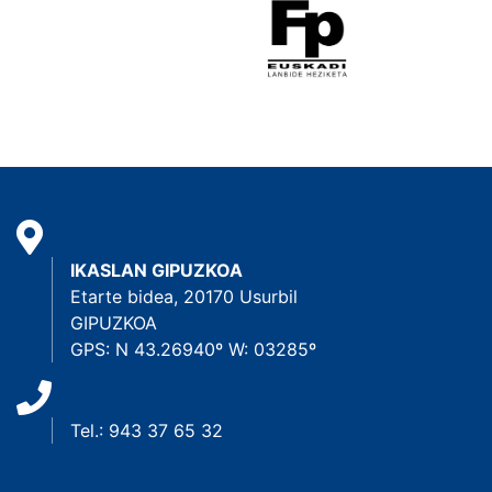
IKASLAN GIPUZKOA
Etarte bidea, 20170 Usurbil
GIPUZKOA
GPS: N 43.26940º W: 03285º
Tel.: 943 37 65 32