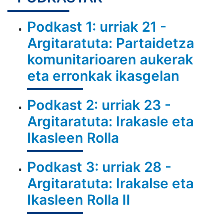
Podkast 1: urriak 21 -
Argitaratuta: Partaidetza
komunitarioaren aukerak
eta erronkak ikasgelan
Podkast 2: urriak 23 -
Argitaratuta: Irakasle eta
Ikasleen Rolla
Podkast 3: urriak 28 -
Argitaratuta: Irakalse eta
Ikasleen Rolla II