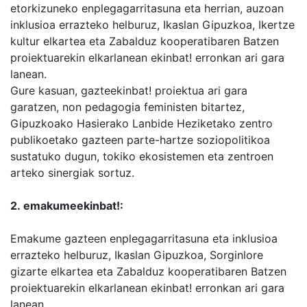
etorkizuneko enplegagarritasuna eta herrian, auzoan
inklusioa errazteko helburuz, Ikaslan Gipuzkoa, Ikertze
kultur elkartea eta Zabalduz kooperatibaren Batzen
proiektuarekin elkarlanean ekinbat! erronkan ari gara
lanean.
Gure kasuan, gazteekinbat! proiektua ari gara
garatzen, non pedagogia feministen bitartez,
Gipuzkoako Hasierako Lanbide Heziketako zentro
publikoetako gazteen parte-hartze soziopolitikoa
sustatuko dugun, tokiko ekosistemen eta zentroen
arteko sinergiak sortuz.
2. emakumeekinbat!:
Emakume gazteen enplegagarritasuna eta inklusioa
errazteko helburuz, Ikaslan Gipuzkoa, Sorginlore
gizarte elkartea eta Zabalduz kooperatibaren Batzen
proiektuarekin elkarlanean ekinbat! erronkan ari gara
lanean.