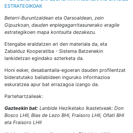
Beterri-Buruntzaldean eta Oarsoaldean, zein
Gipuzkoan, dauden enplegagarritasunerako eragile
estrategikoen mapa kontsulta dezakezu.
Etengabe eraldatzen ari den materiala da, eta
Zabalduz Kooperatiba - Sistema Batzenekin
lankidetzan egindako azterketa da.
Honi esker, desabantaila-egoeran dauden profilentzat
bideratutako baliabideen inguruko informazioa
eskuratzea apur bat errazagoa izango da.
Partehartzaileak:
Gazteekin bat:
Lanbide Heziketako Ikastetxeak: Don
Bosco LHII, Blas de Lezo BHI, Fraisoro LHII, Oñati BHI
eta Fraisoro LHII