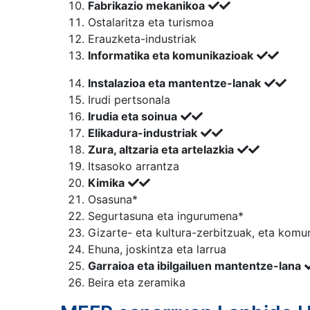
Fabrikazio mekanikoa
Ostalaritza eta turismoa
Erauzketa-industriak
Informatika eta komunikazioak
Instalazioa eta mantentze-lanak
Irudi pertsonala
Irudia eta soinua
Elikadura-industriak
Zura, altzaria eta artelazkia
Itsasoko arrantza
Kimika
Osasuna*
Segurtasuna eta ingurumena*
Gizarte- eta kultura-zerbitzuak, eta komu
Ehuna, joskintza eta larrua
Garraioa eta ibilgailuen mantentze-lana
Beira eta zeramika