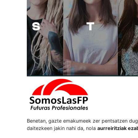
Benetan, gazte emakumeek zer pentsatzen dugun
daitezkeen jakin nahi da, nola
aurreiritziak ez