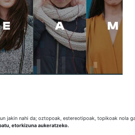
 jakin nahi da; oztopoak, estereotipoak, topikoak nola ga
abatu, etorkizuna aukeratzeko.