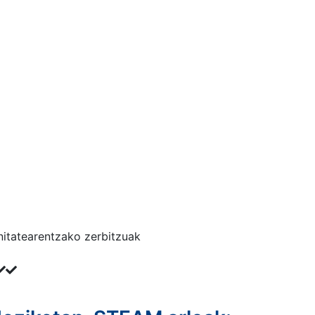
nitatearentzako zerbitzuak