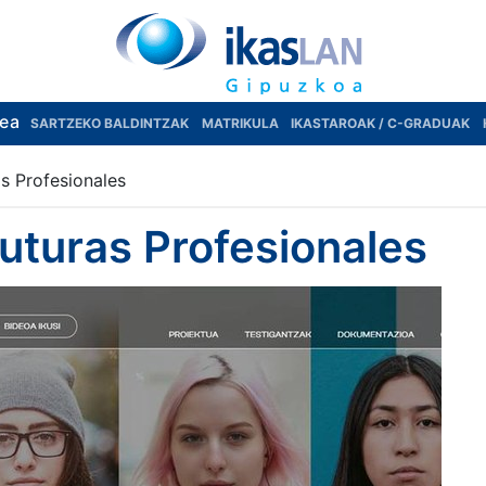
rea
SARTZEKO BALDINTZAK
MATRIKULA
IKASTAROAK / C-GRADUAK
s Profesionales
turas Profesionales