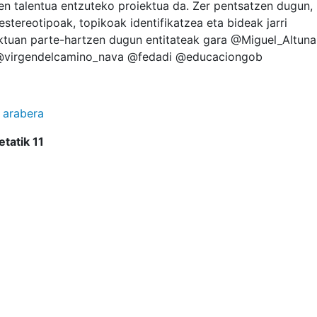
 talentua entzuteko proiektua da. Zer pentsatzen dugun,
stereotipoak, topikoak identifikatzea eta bideak jarri
ktuan parte-hartzen dugun entitateak gara @Miguel_Altuna
@virgendelcamino_nava @fedadi @educaciongob
 arabera
etatik
11