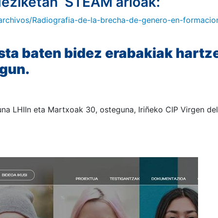
eziketan STEAM arloak:
s/archivos/Radiografia-de-la-brecha-de-genero-en-formacio
ta baten bidez erabakiak hartz
ugun.
na LHIIn eta Martxoak 30, osteguna, Iriñeko CIP Virgen del