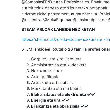
@SomoslasFP/Futuras Profesionales. Emakumeen
aurreiritzirik gabeko etorkizunerako oztopoak, e
alderantzizko pentsamentua gauzatzeko. Proie
@ncuentra @MekaElgoibar @ikaslangipuzkoa 
STEAM ARLOAK LANBIDE HEZIKETAN
https://steam.eus/zer-da-steam-hezkuntza/ -en
STEM lanbideei lotutako
26 familia
profesional
Gorputz- eta kirol-jarduera
Administrazioa eta kudeaketa
Nekazaritzakoak
Arte grafikoak
Arteak eta artisautzak
Merkataritza eta marketina
Elektrizitatea eta elektronika
Energia eta ura
Eraikuntza eta obra zibila