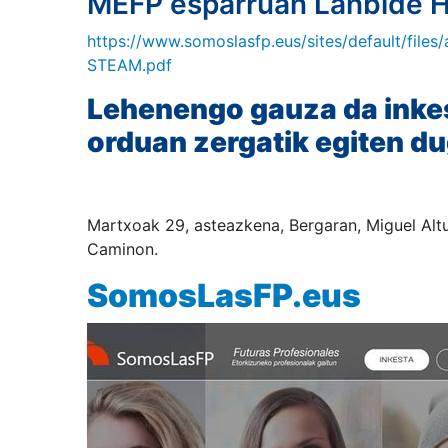
MEFP esparruan Lanbide H
https://www.somoslasfp.eus/sites/default/file
STEAM.pdf
Lehenengo gauza da inkes
orduan zergatik egiten d
Martxoak 29, asteazkena, Bergaran, Miguel Altu
Caminon
.
SomosLasFP.eus