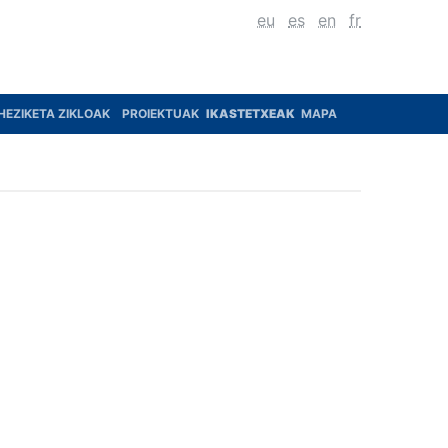
eu
es
en
fr
HEZIKETA ZIKLOAK
PROIEKTUAK
IKASTETXEAK
MAPA