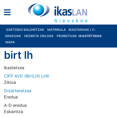
SARTZEKO BALDINTZAK
MATRIKULA
IKASTAROAK / C-
GRADUAK
HEZIKETA ZIKLOAK
PROIEKTUAK
IKASTETXEAK
MAPA
birt lh
Ikastetxea
CIFP AVD (BirtLH) LHII
Zikloa
Gizarteratzea
Eredua
A-D eredua
Eskaintza