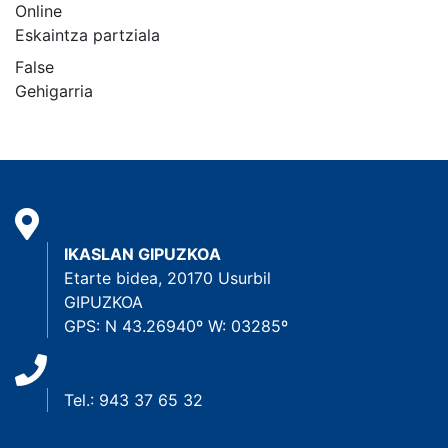
Online
Eskaintza partziala
False
Gehigarria
IKASLAN GIPUZKOA
Etarte bidea, 20170 Usurbil
GIPUZKOA
GPS: N 43.26940º W: 03285º
Tel.: 943 37 65 32