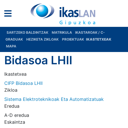
SARTZEKO BALDINTZAK
MATRIKULA
IKASTAROAK / C-
GRADUAK
HEZIKETA ZIKLOAK
PROIEKTUAK
IKASTETXEAK
MAPA
Bidasoa LHII
Ikastetxea
CIFP Bidasoa LHII
Zikloa
Sistema Elektroteknikoak Eta Automatizatuak
Eredua
A-D eredua
Eskaintza