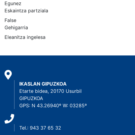
Egunez
Eskaintza partziala
False
Gehigarria
Eleanitza ingelesa
IKASLAN GIPUZKOA
Etarte bidea, 20170 Usurbil
GIPUZKOA
GPS: N 43.26940º W: 03285º
Tel.: 943 37 65 32