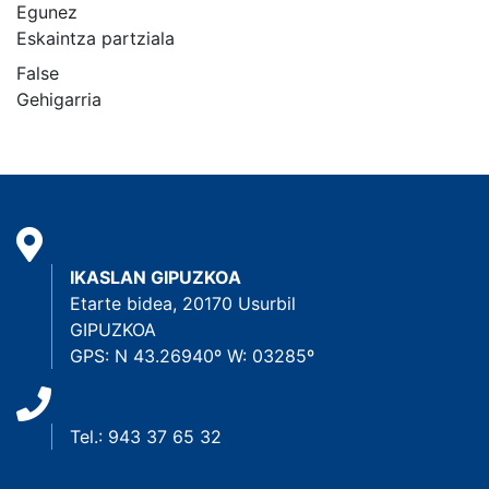
Egunez
Eskaintza partziala
False
Gehigarria
IKASLAN GIPUZKOA
Etarte bidea, 20170 Usurbil
GIPUZKOA
GPS: N 43.26940º W: 03285º
Tel.: 943 37 65 32