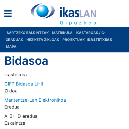
SARTZEKO BALDINTZAK
MATRIKULA
IKASTAROAK / C-
GRADUAK
HEZIKETA ZIKLOAK
PROIEKTUAK
IKASTETXEAK
MAPA
Bidasoa
Ikastetxea
CIFP Bidasoa LHII
Zikloa
Mantentze-Lan Elektronikoa
Eredua
A-B+-D eredua
Eskaintza