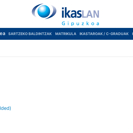
rea
SARTZEKO BALDINTZAK
MATRIKULA
IKASTAROAK / C-GRADUAK
dded)