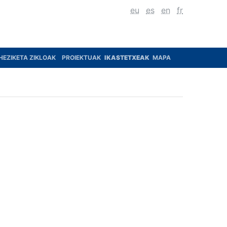
eu
es
en
fr
HEZIKETA ZIKLOAK
PROIEKTUAK
IKASTETXEAK
MAPA