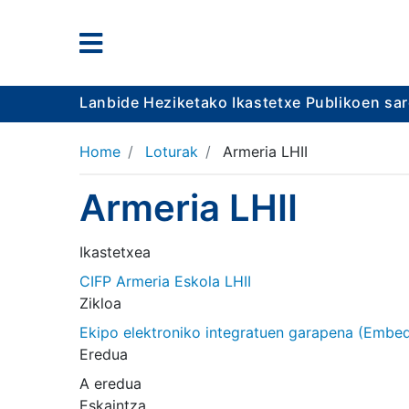
Lanbide Heziketako Ikastetxe Publikoen sa
Home
Loturak
Armeria LHII
Armeria LHII
Ikastetxea
CIFP Armeria Eskola LHII
Zikloa
Ekipo elektroniko integratuen garapena (Embe
Eredua
A eredua
Eskaintza