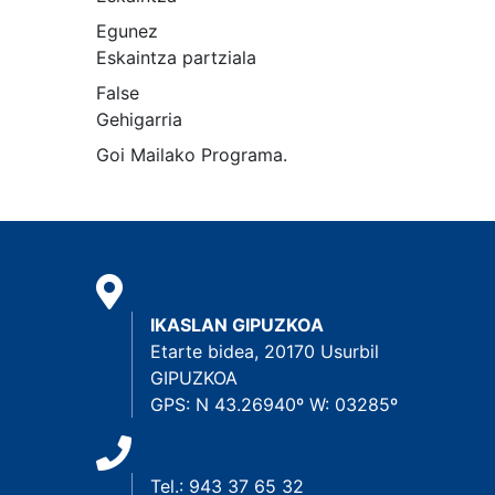
Egunez
Eskaintza partziala
False
Gehigarria
Goi Mailako Programa.
IKASLAN GIPUZKOA
Etarte bidea, 20170 Usurbil
GIPUZKOA
GPS: N 43.26940º W: 03285º
Tel.: 943 37 65 32