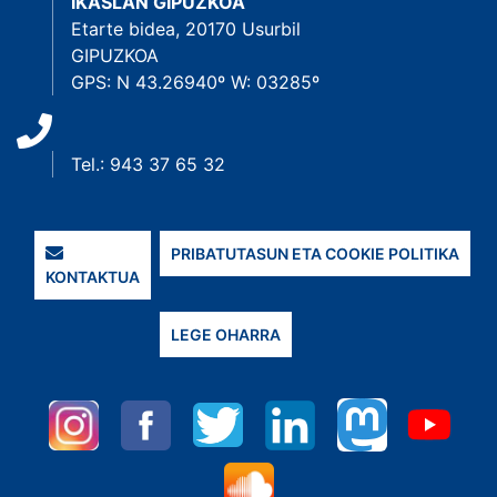
IKASLAN GIPUZKOA
Etarte bidea, 20170 Usurbil
GIPUZKOA
GPS: N 43.26940º W: 03285º
Tel.: 943 37 65 32
PRIBATUTASUN ETA COOKIE POLITIKA
KONTAKTUA
LEGE OHARRA