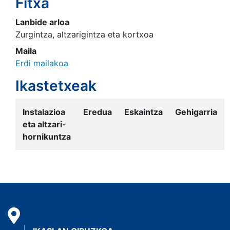
Fitxa
Lanbide arloa
Zurgintza, altzarigintza eta kortxoa
Maila
Erdi mailakoa
Ikastetxeak
Instalazioa
Eredua
Eskaintza
Gehigarria
eta altzari-
hornikuntza