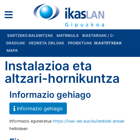
SARTZEKO BALDINTZAK
MATRIKULA
IKASTAROAK / C-
GRADUAK
HEZIKETA ZIKLOAK
PROIEKTUAK
IKASTETXEAK
MAPA
Instalazioa eta
altzari-hornikuntza
Informazio gehiago
Informazio gehiago
Informazio eguneratua
https://ivac-eei.eus/eu/lanbide-arloak
helbidean