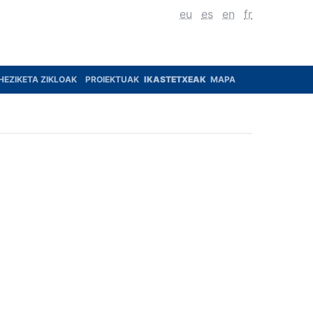
eu
es
en
fr
HEZIKETA ZIKLOAK
PROIEKTUAK
IKASTETXEAK
MAPA