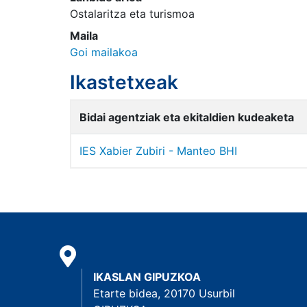
Ostalaritza eta turismoa
Maila
Goi mailakoa
Ikastetxeak
Bidai agentziak eta ekitaldien kudeaketa
IES Xabier Zubiri - Manteo BHI
IKASLAN GIPUZKOA
Etarte bidea, 20170 Usurbil