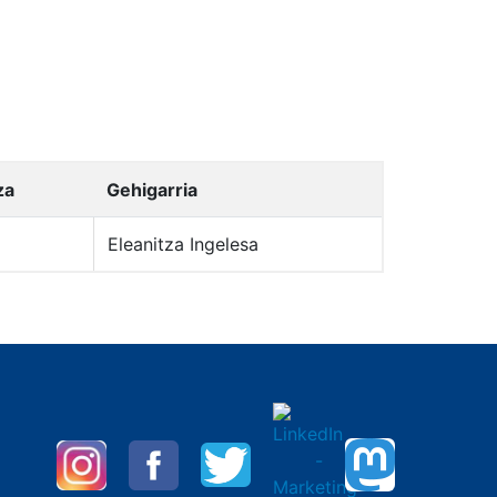
za
Gehigarria
Eleanitza Ingelesa