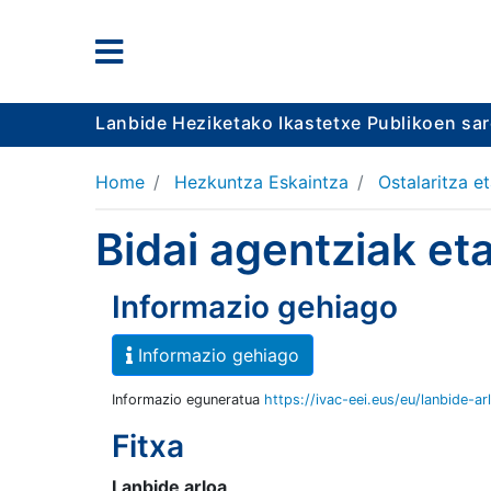
Lanbide Heziketako Ikastetxe Publikoen sa
Home
Hezkuntza Eskaintza
Ostalaritza e
Bidai agentziak et
Informazio gehiago
Informazio gehiago
Informazio eguneratua
https://ivac-eei.eus/eu/lanbide-ar
Fitxa
Lanbide arloa