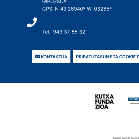
GIPUZKOA
GPS: N 43.26940º W: 03285º
Tel.: 943 37 65 32
KONTAKTUA
PRIBATUTASUN ETA COOKIE 