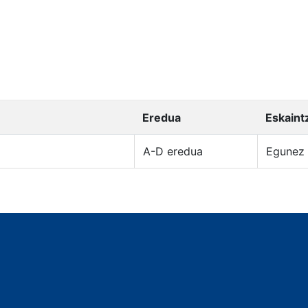
Eredua
Eskaint
A-D eredua
Egunez