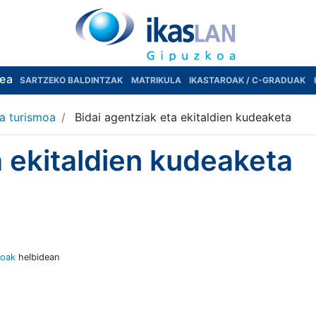
rea
SARTZEKO BALDINTZAK
MATRIKULA
IKASTAROAK / C-GRADUAK
ta turismoa
Bidai agentziak eta ekitaldien kudeaketa
a ekitaldien kudeaketa
loak
helbidean