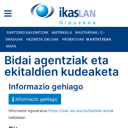
SARTZEKO BALDINTZAK
MATRIKULA
IKASTAROAK / C-
GRADUAK
HEZIKETA ZIKLOAK
PROIEKTUAK
IKASTETXEAK
MAPA
Bidai agentziak eta
ekitaldien kudeaketa
Informazio gehiago
Informazio gehiago
Informazio eguneratua
https://ivac-eei.eus/eu/lanbide-arloak
helbidean