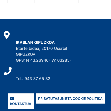
IKASLAN GIPUZKOA
Etarte bidea, 20170 Usurbil
GIPUZKOA
GPS: N 43.26940º W: 03285º
Tel.: 943 37 65 32
PRIBATUTASUN ETA COOKIE POLITIKA
KONTAKTUA