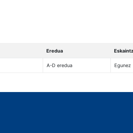
Eredua
Eskaint
A-D eredua
Egunez