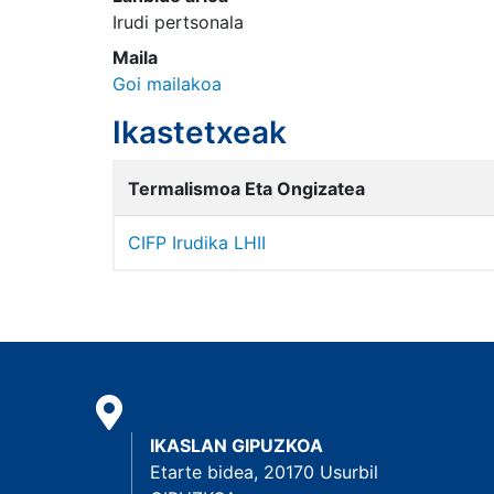
Irudi pertsonala
Maila
Goi mailakoa
Ikastetxeak
Termalismoa Eta Ongizatea
CIFP Irudika LHII
IKASLAN GIPUZKOA
Etarte bidea, 20170 Usurbil