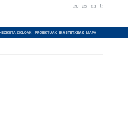
eu
es
en
fr
HEZIKETA ZIKLOAK
PROIEKTUAK
IKASTETXEAK
MAPA