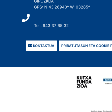
GIPUZKOA
GPS: N 43.26940º W: 03285º
Tel.: 943 37 65 32
KONTAKTUA
PRIBATUTASUN ETA COOKIE 