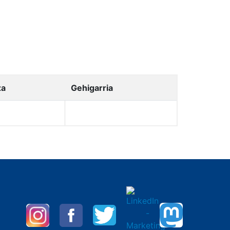
za
Gehigarria