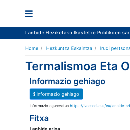
Lanbide Heziketako Ikastetxe Publikoen sa
Home
Hezkuntza Eskaintza
Irudi pertson
Termalismoa Eta O
Informazio gehiago
Informazio gehiago
Informazio eguneratua
https://ivac-eei.eus/eu/lanbide-ar
Fitxa
Lanbide arloa