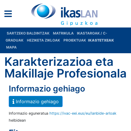
SARTZEKO BALDINTZAK
MATRIKULA
IKASTAROAK / C-
GRADUAK
HEZIKETA ZIKLOAK
PROIEKTUAK
IKASTETXEAK
MAPA
Karakterizazioa eta
Makillaje Profesionala
Informazio gehiago
Informazio gehiago
Informazio eguneratua
https://ivac-eei.eus/eu/lanbide-arloak
helbidean