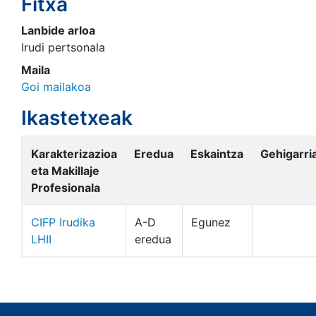
Fitxa
Lanbide arloa
Irudi pertsonala
Maila
Goi mailakoa
Ikastetxeak
Karakterizazioa
Eredua
Eskaintza
Gehigarri
eta Makillaje
Profesionala
CIFP Irudika
A-D
Egunez
LHII
eredua