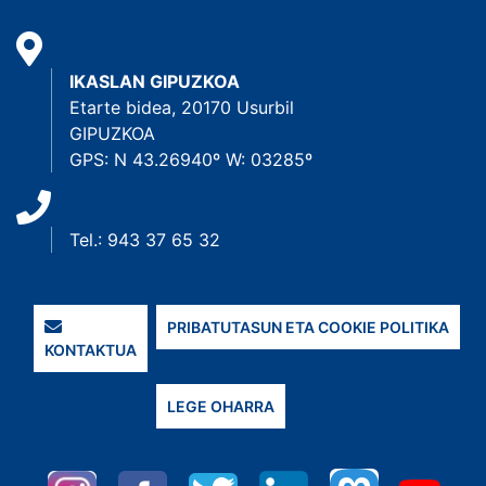
IKASLAN GIPUZKOA
Etarte bidea, 20170 Usurbil
GIPUZKOA
GPS: N 43.26940º W: 03285º
Tel.: 943 37 65 32
PRIBATUTASUN ETA COOKIE POLITIKA
KONTAKTUA
LEGE OHARRA