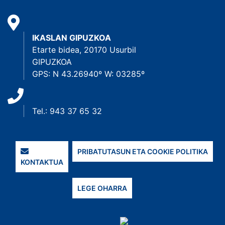
IKASLAN GIPUZKOA
Etarte bidea, 20170 Usurbil
GIPUZKOA
GPS: N 43.26940º W: 03285º
Tel.: 943 37 65 32
PRIBATUTASUN ETA COOKIE POLITIKA
KONTAKTUA
LEGE OHARRA