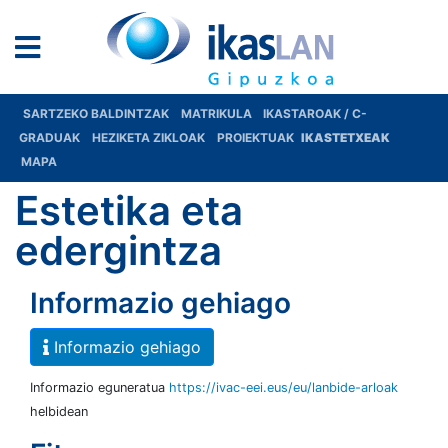
SARTZEKO BALDINTZAK
MATRIKULA
IKASTAROAK / C-
GRADUAK
HEZIKETA ZIKLOAK
PROIEKTUAK
IKASTETXEAK
MAPA
Estetika eta
edergintza
Informazio gehiago
Informazio gehiago
Informazio eguneratua
https://ivac-eei.eus/eu/lanbide-arloak
helbidean