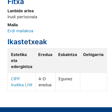
Fitxa
Lanbide arloa
Irudi pertsonala
Maila
Erdi mailakoa
Ikastetxeak
Estetika
Eredua
Eskaintza
Gehigarria
eta
edergintza
CIFP
A-D
Egunez
Irudika LHII
eredua