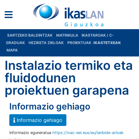
SARTZEKO BALDINTZAK
MATRIKULA
IKASTAROAK / C-
GRADUAK
HEZIKETA ZIKLOAK
PROIEKTUAK
IKASTETXEAK
MAPA
Instalazio termiko eta
fluidodunen
proiektuen garapena
Informazio gehiago
Informazio gehiago
Informazio eguneratua
https://ivac-eei.eus/eu/lanbide-arloak