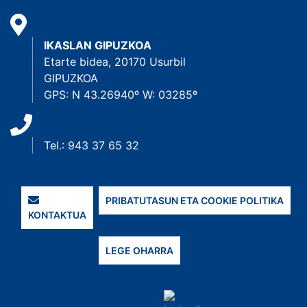
IKASLAN GIPUZKOA
Etarte bidea, 20170 Usurbil
GIPUZKOA
GPS: N 43.26940º W: 03285º
Tel.: 943 37 65 32
PRIBATUTASUN ETA COOKIE POLITIKA
KONTAKTUA
LEGE OHARRA