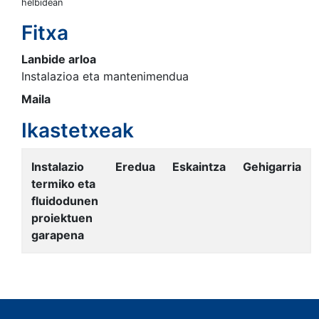
helbidean
Fitxa
Lanbide arloa
Instalazioa eta mantenimendua
Maila
Ikastetxeak
Instalazio
Eredua
Eskaintza
Gehigarria
termiko eta
fluidodunen
proiektuen
garapena