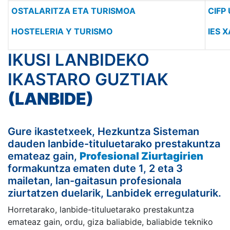
OSTALARITZA ETA TURISMOA
CIFP 
HOSTELERIA Y TURISMO
IES 
IKUSI LANBIDEKO
IKASTARO GUZTIAK
(LANBIDE)
Gure ikastetxeek, Hezkuntza Sisteman
dauden lanbide-tituluetarako prestakuntza
emateaz gain,
Profesional Ziurtagirien
formakuntza ematen dute 1, 2 eta 3
mailetan, lan-gaitasun profesionala
ziurtatzen duelarik, Lanbidek erregulaturik.
Horretarako, lanbide-tituluetarako prestakuntza
emateaz gain, ordu, giza baliabide, baliabide tekniko