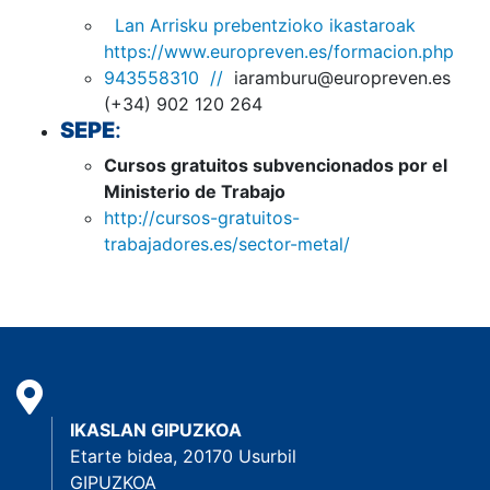
Lan Arrisku prebentzioko ikastaroak
https://www.europreven.es/formacion.php
943558310 //
iaramburu@europreven.es
(+34) 902 120 264
SEPE
:
Cursos gratuitos subvencionados por el
Ministerio de Trabajo
http://cursos-gratuitos-
trabajadores.es/sector-metal/
IKASLAN GIPUZKOA
Etarte bidea, 20170 Usurbil
GIPUZKOA