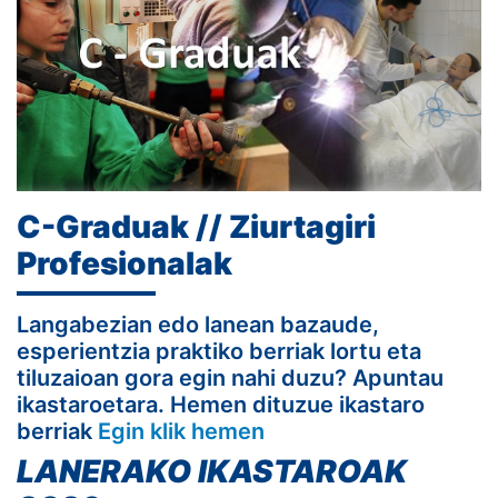
C-Graduak // Ziurtagiri
Profesionalak
Langabezian edo lanean bazaude,
esperientzia praktiko berriak lortu eta
tiluzaioan gora egin nahi duzu? Apuntau
ikastaroetara. Hemen dituzue ikastaro
berriak
Egin klik hemen
LANERAKO IKASTAROAK