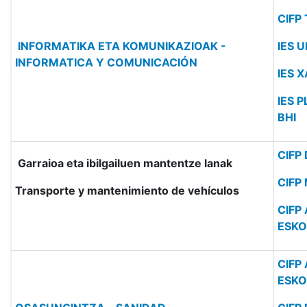
CIFP
INFORMATIKA ETA KOMUNIKAZIOAK -
IES 
INFORMATICA Y COMUNICACIÓN
IES 
IES 
BHI
CIFP
Garraioa eta ibilgailuen mantentze lanak
CIFP 
Transporte y mantenimiento de vehículos
CIFP
ESKO
CIFP
ESKO