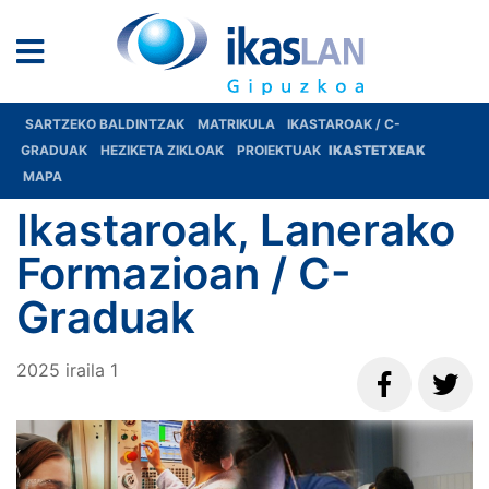
SARTZEKO BALDINTZAK
MATRIKULA
IKASTAROAK / C-
GRADUAK
HEZIKETA ZIKLOAK
PROIEKTUAK
IKASTETXEAK
MAPA
Ikastaroak, Lanerako
Formazioan / C-
Graduak
2025
iraila
1