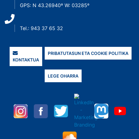
GPS: N 43.26940º W: 03285º
Tel.: 943 37 65 32
PRIBATUTASUN ETA COOKIE POLITIKA
KONTAKTUA
LEGE OHARRA