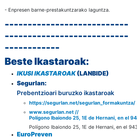
- Enpresen barne-prestakuntzarako laguntza.
---------------------------
---------------------------
------------
Beste Ikastaroak:
IKUSI
IKASTAROAK
(LANBIDE)
Segurlan:
Prebentzioari buruzko ikastaroak
https://segurlan.net/segurlan_formakuntza/
www.segurlan.net //
Polígono Ibaiondo 25, 1E de Hernani, en el 
Polígono Ibaiondo 25, 1E de Hernani, en el 9
EuroPreven