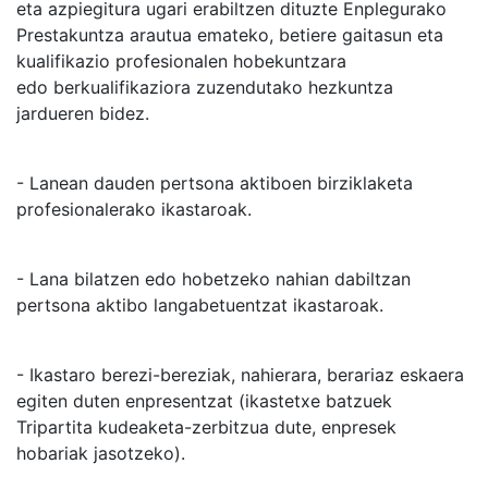
eta azpiegitura ugari erabiltzen dituzte Enplegurako
Prestakuntza arautua emateko, betiere gaitasun eta
kualifikazio profesionalen hobekuntzara
edo berkualifikaziora zuzendutako hezkuntza
jardueren bidez.
- Lanean dauden pertsona aktiboen birziklaketa
profesionalerako ikastaroak.
- Lana bilatzen edo hobetzeko nahian dabiltzan
pertsona aktibo langabetuentzat ikastaroak.
- Ikastaro berezi-bereziak, nahierara, berariaz eskaera
egiten duten enpresentzat (ikastetxe batzuek
Tripartita kudeaketa-zerbitzua dute, enpresek
hobariak jasotzeko).