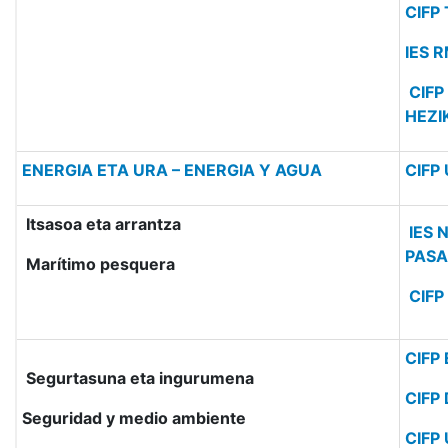
CIFP
IES 
CIFP
HEZI
ENERGIA ETA URA – ENERGIA Y AGUA
CIFP 
Itsasoa eta arrantza
IES 
PASA
Marítimo pesquera
CIFP
CIFP
Segurtasuna eta ingurumena
CIFP
Seguridad y medio ambiente
CIFP 