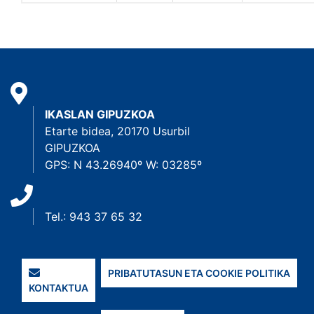
IKASLAN GIPUZKOA
Etarte bidea, 20170 Usurbil
GIPUZKOA
GPS: N 43.26940º W: 03285º
Tel.: 943 37 65 32
PRIBATUTASUN ETA COOKIE POLITIKA
KONTAKTUA