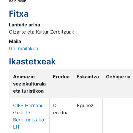
helbidean
Fitxa
Lanbide arloa
Gizarte eta Kultur Zerbitzuak
Maila
Goi mailakoa
Ikastetxeak
Animazio
Eredua
Eskaintza
Gehigarria
soziokulturala
eta turistikoa
CIFP Hernani
D
Egunez
Gizarte
eredua
Berrikuntzako
LHII