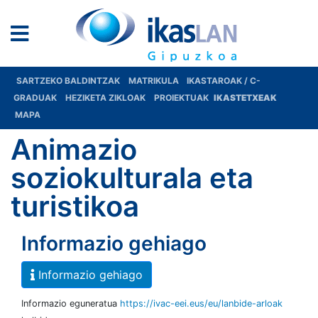
SARTZEKO BALDINTZAK
MATRIKULA
IKASTAROAK / C-
GRADUAK
HEZIKETA ZIKLOAK
PROIEKTUAK
IKASTETXEAK
MAPA
Animazio
soziokulturala eta
turistikoa
Informazio gehiago
Informazio gehiago
Informazio eguneratua
https://ivac-eei.eus/eu/lanbide-arloak