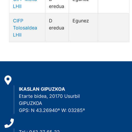
LHII
eredua
CIFP
D
Egunez
Tolosaldea
eredua
LHII
IKASLAN GIPUZKOA
Etarte bidea, 20170 Usurbil
GIPUZKOA
GPS: N 43.26940º W: 03285º