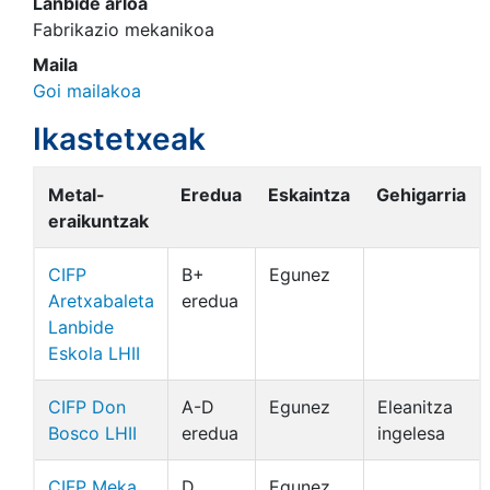
Lanbide arloa
Fabrikazio mekanikoa
Maila
Goi mailakoa
Ikastetxeak
Metal-
Eredua
Eskaintza
Gehigarria
eraikuntzak
CIFP
B+
Egunez
Aretxabaleta
eredua
Lanbide
Eskola LHII
CIFP Don
A-D
Egunez
Eleanitza
Bosco LHII
eredua
ingelesa
CIFP Meka
D
Egunez