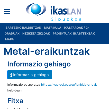
SARTZEKO BALDINTZAK
MATRIKULA
IKASTAROAK / C-
GRADUAK
HEZIKETA ZIKLOAK
PROIEKTUAK
IKASTETXEAK
MAPA
Metal-eraikuntzak
Informazio gehiago
Informazio gehiago
Informazio eguneratua
https://ivac-eei.eus/eu/lanbide-arloak
helbidean
Fitxa