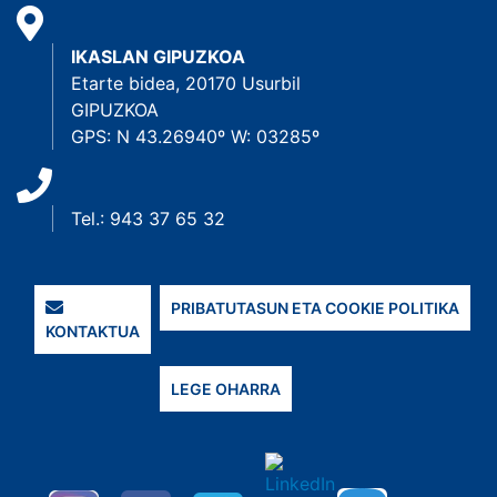
IKASLAN GIPUZKOA
Etarte bidea, 20170 Usurbil
GIPUZKOA
GPS: N 43.26940º W: 03285º
Tel.: 943 37 65 32
PRIBATUTASUN ETA COOKIE POLITIKA
KONTAKTUA
LEGE OHARRA