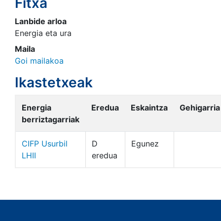
Fitxa
Lanbide arloa
Energia eta ura
Maila
Goi mailakoa
Ikastetxeak
Energia
Eredua
Eskaintza
Gehigarria
berriztagarriak
CIFP Usurbil
D
Egunez
LHII
eredua