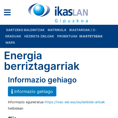
SARTZEKO BALDINTZAK
MATRIKULA
IKASTAROAK / C-
GRADUAK
HEZIKETA ZIKLOAK
PROIEKTUAK
IKASTETXEAK
MAPA
Energia
berriztagarriak
Informazio gehiago
Informazio gehiago
Informazio eguneratua
https://ivac-eei.eus/eu/lanbide-arloak
helbidean