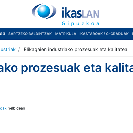
rea
SARTZEKO BALDINTZAK
MATRIKULA
IKASTAROAK / C-GRADUAK
dustriak
Elikagaien industriako prozesuak eta kalitatea
iako prozesuak eta kalit
loak
helbidean