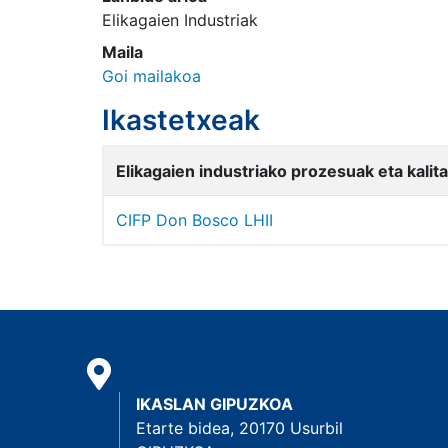
Elikagaien Industriak
Maila
Goi mailakoa
Ikastetxeak
Elikagaien industriako prozesuak eta kalit
CIFP Don Bosco LHII
IKASLAN GIPUZKOA
Etarte bidea, 20170 Usurbil