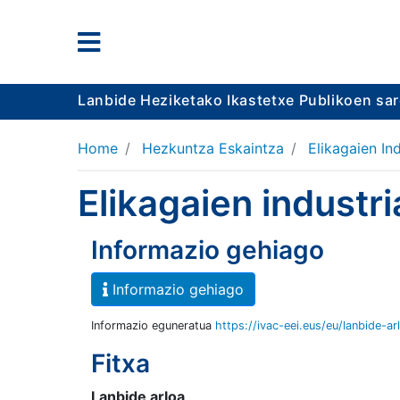
Lanbide Heziketako Ikastetxe Publikoen sa
Home
Hezkuntza Eskaintza
Elikagaien In
Elikagaien industr
Informazio gehiago
Informazio gehiago
Informazio eguneratua
https://ivac-eei.eus/eu/lanbide-ar
Fitxa
Lanbide arloa