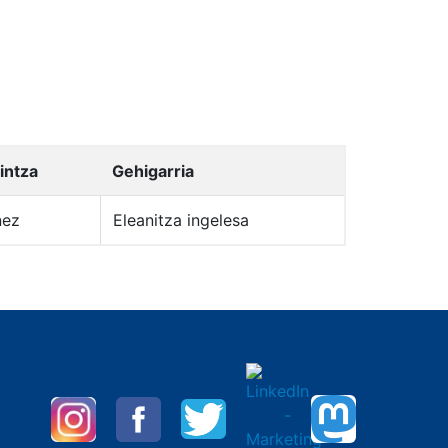
intza
Gehigarria
nez
Eleanitza ingelesa