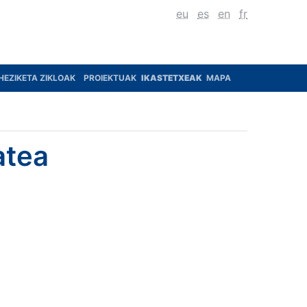
eu
es
en
fr
HEZIKETA ZIKLOAK
PROIEKTUAK
IKASTETXEAK
MAPA
atea