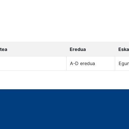
atea
Eredua
Eska
A-D eredua
Egu