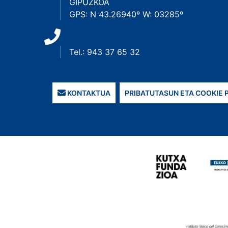
GIPUZKOA
GPS: N 43.26940º W: 03285º
Tel.: 943 37 65 32
KONTAKTUA
PRIBATUTASUN ETA COOKIE 