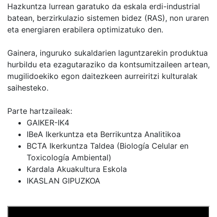
Hazkuntza lurrean garatuko da eskala erdi-industrial
batean, berzirkulazio sistemen bidez (RAS), non uraren
eta energiaren erabilera optimizatuko den.
Gainera, inguruko sukaldarien laguntzarekin produktua
hurbildu eta ezagutaraziko da kontsumitzaileen artean,
mugilidoekiko egon daitezkeen aurreiritzi kulturalak
saihesteko.
Parte hartzaileak:
GAIKER-IK4
IBeA Ikerkuntza eta Berrikuntza Analitikoa
BCTA Ikerkuntza Taldea (Biología Celular en
Toxicología Ambiental)
Kardala Akuakultura Eskola
IKASLAN GIPUZKOA