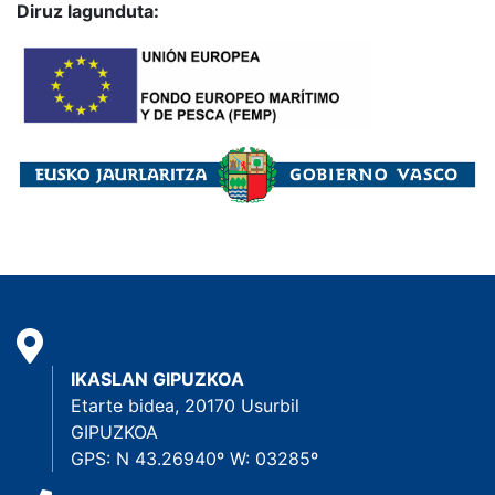
Diruz lagunduta:
IKASLAN GIPUZKOA
Etarte bidea, 20170 Usurbil
GIPUZKOA
GPS: N 43.26940º W: 03285º