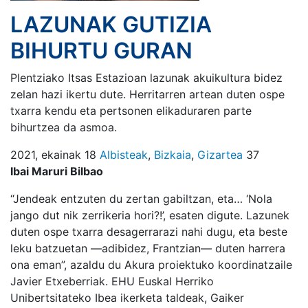
LAZUNAK GUTIZIA
BIHURTU GURAN
Plentziako Itsas Estazioan lazunak akuikultura bidez
zelan hazi ikertu dute. Herritarren artean duten ospe
txarra kendu eta pertsonen elikaduraren parte
bihurtzea da asmoa.
2021, ekainak 18
Albisteak
,
Bizkaia
,
Gizartea
37
Ibai Maruri Bilbao
“Jendeak entzuten du zertan gabiltzan, eta… ‘Nola
jango dut nik zerrikeria hori?!’, esaten digute. Lazunek
duten ospe txarra desagerrarazi nahi dugu, eta beste
leku batzuetan —adibidez, Frantzian— duten harrera
ona eman”, azaldu du Akura proiektuko koordinatzaile
Javier Etxeberriak. EHU Euskal Herriko
Unibertsitateko Ibea ikerketa taldeak, Gaiker