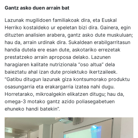
Gantz asko duen arrain bat
Lazunak mugilidoen familiakoak dira, eta Euskal
Herriko kostaldeko ur epeletan bizi dira. Gainera, egin
dituzten analisien arabera, gantz asko dute muskuluan;
hau da, arrain urdinak dira. Sukaldean erabilgarritasun
handia dutela ere esan dute, askotariko errezetak
prestatzeko arrain aproposa delako. Lazunen
haragiaren kalitate nutrizionala “oso altua” dela
baieztatu ahal izan dute proiektuko ikertzaileek.
“Gatibu ditugun lazunak giza kontsumorako produktu
osasungarria eta erakargarria izatea nahi dugu.
Horretarako, mikroalgekin elikatzen ditugu; hau da,
omega-3 motako gantz azido poliasegabetuen
ehuneko handi batekin”.