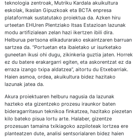
teknologia zentroak, Mutriku Kardala akuikultura
eskolak, Ikaslan Gipuzkoak eta BCTA enpresa
plataformak sustatutako proiektua da. Azken hiru
urteetan EHUren Plentziako Itsas Estazioan lazunak
modu artifizialean zelan hazi ikertzen ibili dira.
Helburua pertsona elikadurarako eskaintzaren barruan
sartzea da. “Portuetan eta ibaietako ur isurketako
guneetan ikusi ohi dugu, zikinkeria guztia jaten. Horrek
ez du batere erakargarri egiten, eta askorentzat ez da
erraza izango txipa aldatzea”, aitortu du Etxebarriak.
Haien asmoa, ordea, akuikultura bidez hazitako
lazunak jatea da.
Akura proiektuaren helburu nagusia da lazunak
hazteko eta gizentzeko prozesu iraunkor baten
bideragarritasun teknikoa finkatzea, hazitako piezetan
kilo bateko pisua lortu arte. Halaber, gizentze
prozesuan tamaina txikiagoko azpiloteak lortzea ere
planteatzen dute, analisi sentsorialaren bidez haien