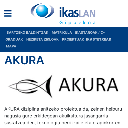
SARTZEKO BALDINTZAK
MATRIKULA
IKASTAROAK / C-
GRADUAK
HEZIKETA ZIKLOAK
PROIEKTUAK
IKASTETXEAK
MAPA
AKURA
AKURA diziplina anitzeko proiektua da, zeinen helburu
nagusia gure erkidegoan akuikultura jasangarria
sustatzea den, teknologia berritzaile eta eraginkorren