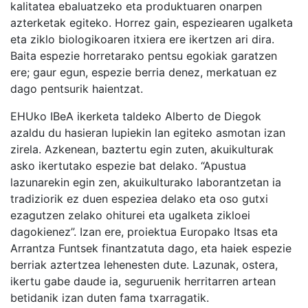
kalitatea ebaluatzeko eta produktuaren onarpen
azterketak egiteko. Horrez gain, espeziearen ugalketa
eta ziklo biologikoaren itxiera ere ikertzen ari dira.
Baita espezie horretarako pentsu egokiak garatzen
ere; gaur egun, espezie berria denez, merkatuan ez
dago pentsurik haientzat.
EHUko IBeA ikerketa taldeko Alberto de Diegok
azaldu du hasieran lupiekin lan egiteko asmotan izan
zirela. Azkenean, baztertu egin zuten, akuikulturak
asko ikertutako espezie bat delako. “Apustua
lazunarekin egin zen, akuikulturako laborantzetan ia
tradiziorik ez duen espeziea delako eta oso gutxi
ezagutzen zelako ohiturei eta ugalketa zikloei
dagokienez”. Izan ere, proiektua Europako Itsas eta
Arrantza Funtsek finantzatuta dago, eta haiek espezie
berriak aztertzea lehenesten dute. Lazunak, ostera,
ikertu gabe daude ia, seguruenik herritarren artean
betidanik izan duten fama txarragatik.