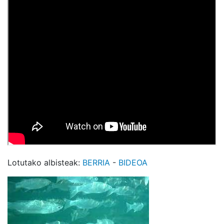
Lotutako albisteak:
BERRIA
-
BIDEOA