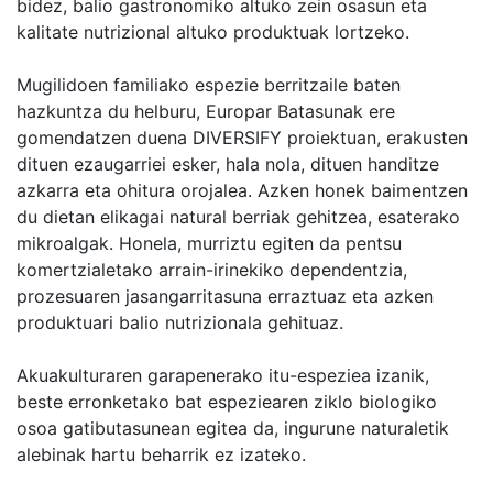
bidez, balio gastronomiko altuko zein osasun eta
kalitate nutrizional altuko produktuak lortzeko.
Mugilidoen familiako espezie berritzaile baten
hazkuntza du helburu, Europar Batasunak ere
gomendatzen duena DIVERSIFY proiektuan, erakusten
dituen ezaugarriei esker, hala nola, dituen handitze
azkarra eta ohitura orojalea. Azken honek baimentzen
du dietan elikagai natural berriak gehitzea, esaterako
mikroalgak. Honela, murriztu egiten da pentsu
komertzialetako arrain-irinekiko dependentzia,
prozesuaren jasangarritasuna erraztuaz eta azken
produktuari balio nutrizionala gehituaz.
Akuakulturaren garapenerako itu-espeziea izanik,
beste erronketako bat espeziearen ziklo biologiko
osoa gatibutasunean egitea da, ingurune naturaletik
alebinak hartu beharrik ez izateko.