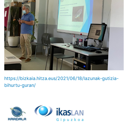
https://bizkaia.hitza.eus/2021/06/18/lazunak-gutizia-
bihurtu-guran/