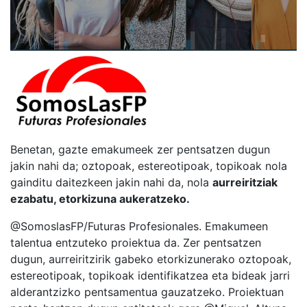
Benetan, gazte emakumeek zer pentsatzen dugun
jakin nahi da; oztopoak, estereotipoak, topikoak nola
gainditu daitezkeen jakin nahi da, nola
aurreiritziak
ezabatu, etorkizuna aukeratzeko.
@SomoslasFP/Futuras Profesionales. Emakumeen
talentua entzuteko proiektua da. Zer pentsatzen
dugun, aurreiritzirik gabeko etorkizunerako oztopoak,
estereotipoak, topikoak identifikatzea eta bideak jarri
alderantzizko pentsamentua gauzatzeko. Proiektuan