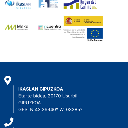
IKASLAN GIPUZKOA
Etarte bidea, 20170 Usurbil
GIPUZKOA
GPS: N 43.26940º W: 03285º