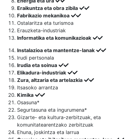
Energia eta ura
Eraikuntza eta obra zibila
Fabrikazio mekanikoa
Ostalaritza eta turismoa
Erauzketa-industriak
Informatika eta komunikazioak
Instalazioa eta mantentze-lanak
Irudi pertsonala
Irudia eta soinua
Elikadura-industriak
Zura, altzaria eta artelazkia
Itsasoko arrantza
Kimika
Osasuna*
Segurtasuna eta ingurumena*
Gizarte- eta kultura-zerbitzuak, eta
komunitatearentzako zerbitzuak
Ehuna, joskintza eta larrua