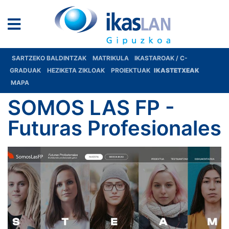
SARTZEKO BALDINTZAK
MATRIKULA
IKASTAROAK / C-
GRADUAK
HEZIKETA ZIKLOAK
PROIEKTUAK
IKASTETXEAK
MAPA
SOMOS LAS FP -
Futuras Profesionales