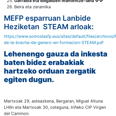
Garraioa eta ibilgailuen mantentze-lana
Beira eta zeramika
MEFP esparruan Lanbide
Heziketan STEAM arloak:
https://www.somoslasfp.eus/sites/default/files/archivos/
de-la-brecha-de-genero-en-formacion-STEAM.pdf
Lehenengo gauza da inkesta
baten bidez erabakiak
hartzeko orduan zergatik
egiten dugun.
Martxoak 29, asteazkena, Bergaran, Miguel Altuna
LHIIn eta Martxoak 30, osteguna, Iriñeko CIP Virgen
del Caminon
.