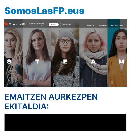
SomosLasFP.eus
EMAITZEN AURKEZPEN
EKITALDIA: