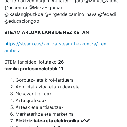
parte-hartzen dugun entitateak gara @Miguel_Altuna
@ncuentra @MekaElgoibar
@ikaslangipuzkoa @virgendelcamino_nava @fedadi
@educaciongob
STEAM ARLOAK LANBIDE HEZIKETAN
https://steam.eus/zer-da-steam-hezkuntza/ -en
arabera
STEM lanbideei lotutako
26
familia
profesionaletatik
11
Gorputz- eta kirol-jarduera
Administrazioa eta kudeaketa
Nekazaritzakoak
Arte grafikoak
Arteak eta artisautzak
Merkataritza eta marketina
Elektrizitatea eta elektronika