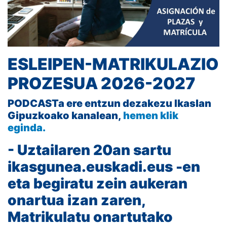
ESLEIPEN-MATRIKULAZIO
PROZESUA 2026-2027
PODCASTa ere entzun dezakezu Ikaslan
Gipuzkoako kanalean,
hemen klik
eginda.
- Uztailaren 20an sartu
ikasgunea.euskadi.eus -en
eta begiratu zein aukeran
onartua izan zaren,
Matrikulatu onartutako