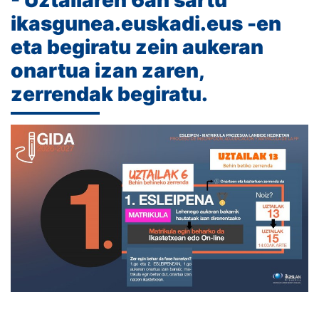
- Uztailaren 6an sartu
ikasgunea.euskadi.eus -en
eta begiratu zein aukeran
onartua izan zaren,
zerrendak begiratu.