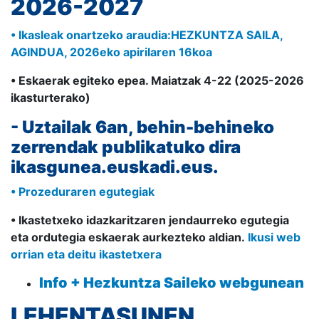
2026-2027
• Ikasleak onartzeko araudia:
HEZKUNTZA SAILA,
AGINDUA, 2026eko apirilaren 16koa
• Eskaerak egiteko epea. Maiatzak 4-22 (2025-2026
ikasturterako)
- Uztailak 6an, behin-behineko
zerrendak publikatuko dira
ikasgunea.euskadi.eus.
• Prozeduraren egutegiak
• Ikastetxeko idazkaritzaren jendaurreko egutegia
eta ordutegia eskaerak aurkezteko aldian.
Ikusi web
orrian eta deitu ikastetxera
Info + Hezkuntza Saileko webgunean
LEHENTASUNEN