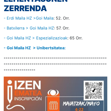
ZERRENDA
- Erdi Maila HZ >Goi Maila
: 52. Orr.
- Batxilerra > Goi Maila HZ
: 57. Orr.
- Goi Maila HZ > Espezializazioak
: 65 Orr.
- Goi Maila HZ > Unibertsitatea:
----------------------------------------------------
----------------------------------------------------
----------------