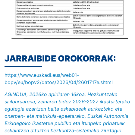
JARRAIBIDE OROKORRAK:
https://www.euskadi.eus/web01-
bopv/eu/bopv2/datos/2026/04/2601717e.shtml
AGINDUA, 2026ko apirilaren 16koa, Hezkuntzako
sailburuarena, zeinaren bidez 2026-2027 ikasturterako
egutegia ezartzen baita eskabideak aurkezteko eta
onarpen- eta matrikula-epeetarako, Euskal Autonomia
Erkidegoko ikastetxe publiko eta itunpeko pribatuek
eskaintzen dituzten hezkuntza-sistemako ziurtagiri