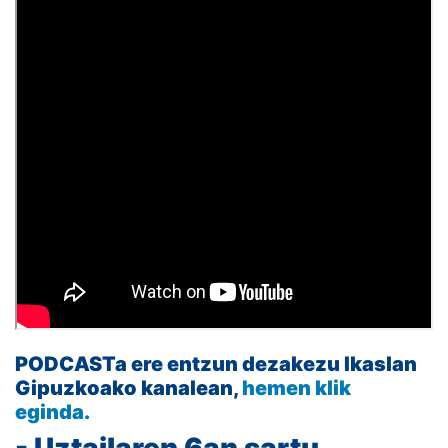
PODCASTa ere entzun dezakezu Ikaslan
Gipuzkoako kanalean,
hemen klik
eginda.