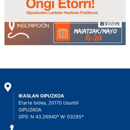
IKASLAN GIPUZKOA
Etarte bidea, 20170 Usurbil
GIPUZKOA
GPS: N 43.26940º W: 03285º