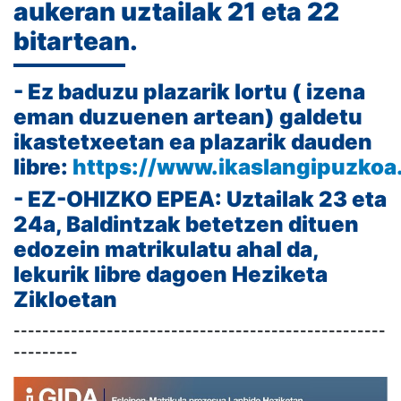
aukeran uztailak 21 eta 22
bitartean.
- Ez baduzu plazarik lortu ( izena
eman duzuenen artean) galdetu
ikastetxeetan ea plazarik dauden
libre:
https://www.ikaslangipuzkoa
- EZ-OHIZKO EPEA: Uztailak 23 eta
24a, Baldintzak betetzen dituen
edozein matrikulatu ahal da,
lekurik libre dagoen Heziketa
Zikloetan
----------------------------------------------------
---------