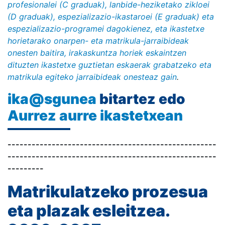
profesionalei (C graduak), lanbide-heziketako zikloei
(D graduak), espezializazio-ikastaroei (E graduak) eta
espezializazio-programei dagokienez, eta ikastetxe
horietarako onarpen- eta matrikula-jarraibideak
onesten baitira, irakaskuntza horiek eskaintzen
dituzten ikastetxe guztietan eskaerak grabatzeko eta
matrikula egiteko jarraibideak onesteaz gain
.
ika@sgunea
bitartez edo
Aurrez aurre ikastetxean
----------------------------------------------------
----------------------------------------------------
---------
Matrikulatzeko prozesua
eta plazak esleitzea.