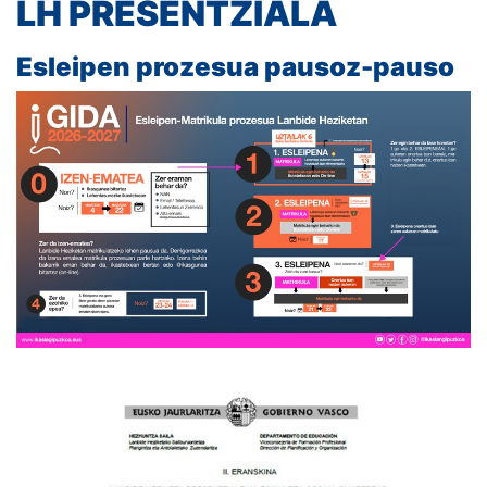
LH PRESENTZIALA
Esleipen prozesua pausoz-pauso