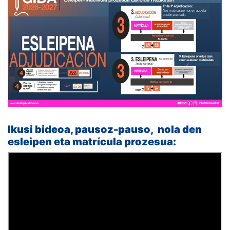
Ikusi bideoa, pausoz-pauso, nola den
esleipen eta matrícula prozesua: