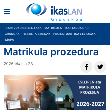
SARTZEKO BALDINTZAK
MATRIKULA
IKASTAROAK / C-
GRADUAK
HEZIKETA ZIKLOAK
PROIEKTUAK
IKASTETXEAK
MAPA
Matrikula prozedura
2026
ekaina
23