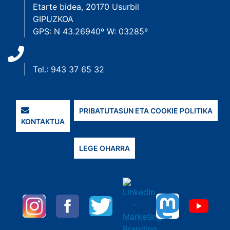
Etarte bidea, 20170 Usurbil
GIPUZKOA
GPS: N 43.26940º W: 03285º
Tel.: 943 37 65 32
PRIBATUTASUN ETA COOKIE POLITIKA
KONTAKTUA
LEGE OHARRA