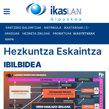
SARTZEKO BALDINTZAK
MATRIKULA
IKASTAROAK / C-
GRADUAK
HEZIKETA ZIKLOAK
PROIEKTUAK
IKASTETXEAK
MAPA
Hezkuntza Eskaintza
IBILBIDEA