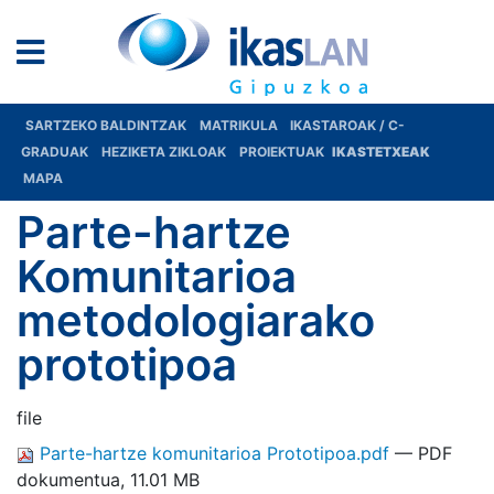
SARTZEKO BALDINTZAK
MATRIKULA
IKASTAROAK / C-
GRADUAK
HEZIKETA ZIKLOAK
PROIEKTUAK
IKASTETXEAK
MAPA
Parte-hartze
Komunitarioa
metodologiarako
prototipoa
file
Parte-hartze komunitarioa Prototipoa.pdf
— PDF
dokumentua, 11.01 MB