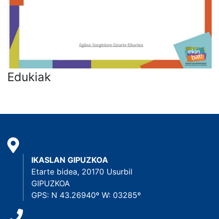
Edukiak
IKASLAN GIPUZKOA
Etarte bidea, 20170 Usurbil
GIPUZKOA
GPS: N 43.26940º W: 03285º