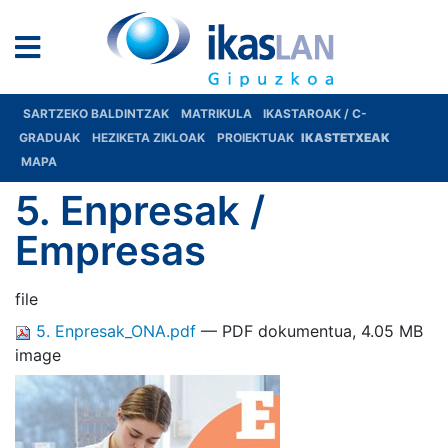
SARTZEKO BALDINTZAK
MATRIKULA
IKASTAROAK / C-
GRADUAK
HEZIKETA ZIKLOAK
PROIEKTUAK
IKASTETXEAK
MAPA
5. Enpresak /
Empresas
file
5. Enpresak_ONA.pdf
— PDF dokumentua, 4.05 MB
image