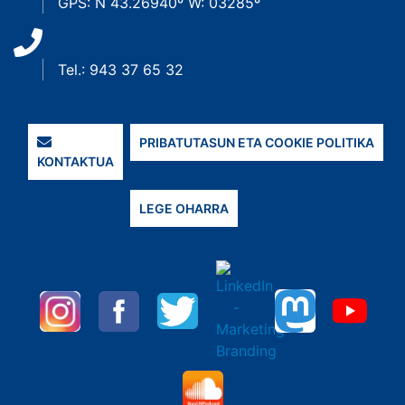
GPS: N 43.26940º W: 03285º
Tel.: 943 37 65 32
PRIBATUTASUN ETA COOKIE POLITIKA
KONTAKTUA
LEGE OHARRA