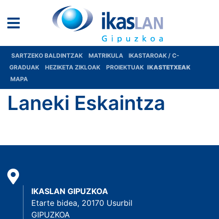
SARTZEKO BALDINTZAK
MATRIKULA
IKASTAROAK / C-
GRADUAK
HEZIKETA ZIKLOAK
PROIEKTUAK
IKASTETXEAK
MAPA
Laneki Eskaintza
IKASLAN GIPUZKOA
Etarte bidea, 20170 Usurbil
GIPUZKOA