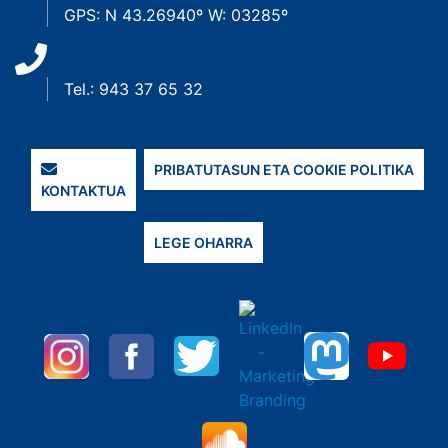
GPS: N 43.26940º W: 03285º
Tel.: 943 37 65 32
PRIBATUTASUN ETA COOKIE POLITIKA
KONTAKTUA
LEGE OHARRA