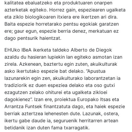
kalitatea ebaluatzeko eta produktuaren onarpen
azterketak egiteko. Horrez gain, espeziearen ugalketa
eta ziklo biologikoaren itxiera ere ikertzen ari dira.
Baita espezie horretarako pentsu egokiak garatzen
ere; gaur egun, espezie berria denez, merkatuan ez
dago pentsurik haientzat.
EHUko IBeA ikerketa taldeko Alberto de Diegok
azaldu du hasieran lupiekin lan egiteko asmotan izan
zirela. Azkenean, baztertu egin zuten, akuikulturak
asko ikertutako espezie bat delako. “Apustua
lazunarekin egin zen, akuikulturako laborantzetan ia
tradiziorik ez duen espeziea delako eta oso gutxi
ezagutzen zelako ohiturei eta ugalketa zikloei
dagokienez”. Izan ere, proiektua Europako Itsas eta
Arrantza Funtsek finantzatuta dago, eta haiek espezie
berriak aztertzea lehenesten dute. Lazunak, ostera,
ikertu gabe daude ia, seguruenik herritarren artean
betidanik izan duten fama txarragatik.