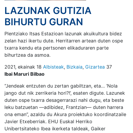
LAZUNAK GUTIZIA
BIHURTU GURAN
Plentziako Itsas Estazioan lazunak akuikultura bidez
zelan hazi ikertu dute. Herritarren artean duten ospe
txarra kendu eta pertsonen elikaduraren parte
bihurtzea da asmoa.
2021, ekainak 18
Albisteak
,
Bizkaia
,
Gizartea
37
Ibai Maruri Bilbao
“Jendeak entzuten du zertan gabiltzan, eta… ‘Nola
jango dut nik zerrikeria hori?!’, esaten digute. Lazunek
duten ospe txarra desagerrarazi nahi dugu, eta beste
leku batzuetan —adibidez, Frantzian— duten harrera
ona eman”, azaldu du Akura proiektuko koordinatzaile
Javier Etxeberriak. EHU Euskal Herriko
Unibertsitateko Ibea ikerketa taldeak, Gaiker