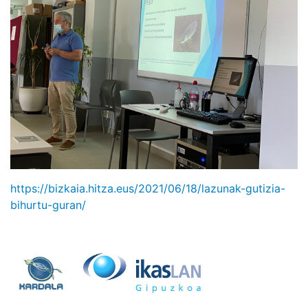
https://bizkaia.hitza.eus/2021/06/18/lazunak-gutizia-
bihurtu-guran/