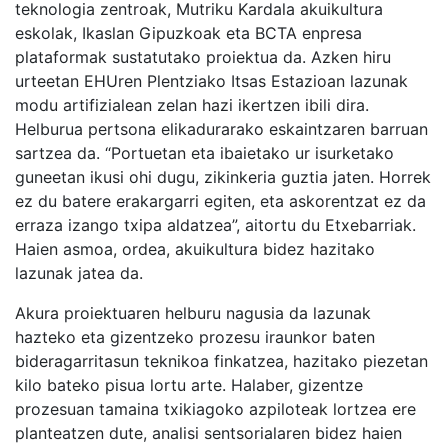
teknologia zentroak, Mutriku Kardala akuikultura
eskolak, Ikaslan Gipuzkoak eta BCTA enpresa
plataformak sustatutako proiektua da. Azken hiru
urteetan EHUren Plentziako Itsas Estazioan lazunak
modu artifizialean zelan hazi ikertzen ibili dira.
Helburua pertsona elikadurarako eskaintzaren barruan
sartzea da. “Portuetan eta ibaietako ur isurketako
guneetan ikusi ohi dugu, zikinkeria guztia jaten. Horrek
ez du batere erakargarri egiten, eta askorentzat ez da
erraza izango txipa aldatzea”, aitortu du Etxebarriak.
Haien asmoa, ordea, akuikultura bidez hazitako
lazunak jatea da.
Akura proiektuaren helburu nagusia da lazunak
hazteko eta gizentzeko prozesu iraunkor baten
bideragarritasun teknikoa finkatzea, hazitako piezetan
kilo bateko pisua lortu arte. Halaber, gizentze
prozesuan tamaina txikiagoko azpiloteak lortzea ere
planteatzen dute, analisi sentsorialaren bidez haien