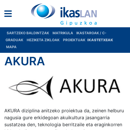
SARTZEKO BALDINTZAK
MATRIKULA
IKASTAROAK / C-
GRADUAK
HEZIKETA ZIKLOAK
PROIEKTUAK
IKASTETXEAK
MAPA
AKURA
AKURA diziplina anitzeko proiektua da, zeinen helburu
nagusia gure erkidegoan akuikultura jasangarria
sustatzea den, teknologia berritzaile eta eraginkorren