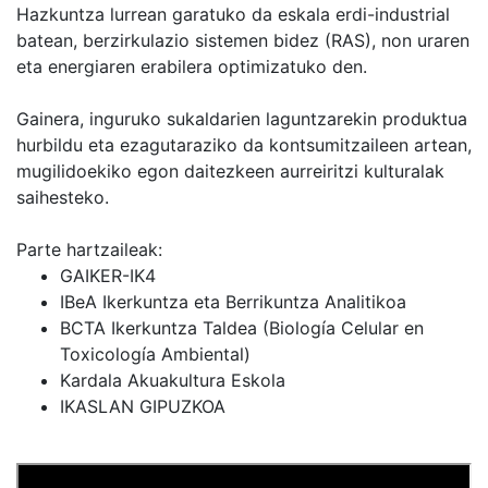
Hazkuntza lurrean garatuko da eskala erdi-industrial
batean, berzirkulazio sistemen bidez (RAS), non uraren
eta energiaren erabilera optimizatuko den.
Gainera, inguruko sukaldarien laguntzarekin produktua
hurbildu eta ezagutaraziko da kontsumitzaileen artean,
mugilidoekiko egon daitezkeen aurreiritzi kulturalak
saihesteko.
Parte hartzaileak:
GAIKER-IK4
IBeA Ikerkuntza eta Berrikuntza Analitikoa
BCTA Ikerkuntza Taldea (Biología Celular en
Toxicología Ambiental)
Kardala Akuakultura Eskola
IKASLAN GIPUZKOA