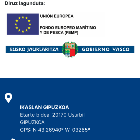
Diruz lagunduta:
IKASLAN GIPUZKOA
Etarte bidea, 20170 Usurbil
GIPUZKOA
GPS: N 43.26940º W: 03285º