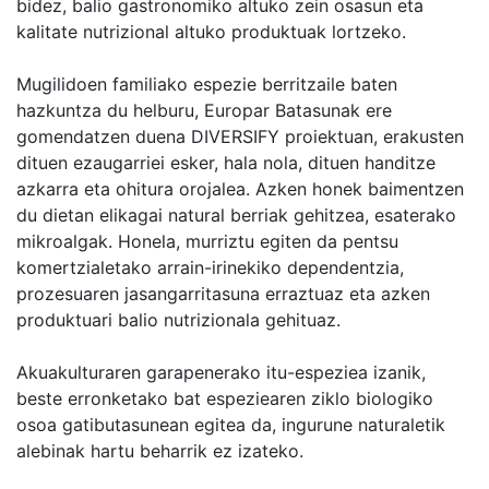
bidez, balio gastronomiko altuko zein osasun eta
kalitate nutrizional altuko produktuak lortzeko.
Mugilidoen familiako espezie berritzaile baten
hazkuntza du helburu, Europar Batasunak ere
gomendatzen duena DIVERSIFY proiektuan, erakusten
dituen ezaugarriei esker, hala nola, dituen handitze
azkarra eta ohitura orojalea. Azken honek baimentzen
du dietan elikagai natural berriak gehitzea, esaterako
mikroalgak. Honela, murriztu egiten da pentsu
komertzialetako arrain-irinekiko dependentzia,
prozesuaren jasangarritasuna erraztuaz eta azken
produktuari balio nutrizionala gehituaz.
Akuakulturaren garapenerako itu-espeziea izanik,
beste erronketako bat espeziearen ziklo biologiko
osoa gatibutasunean egitea da, ingurune naturaletik
alebinak hartu beharrik ez izateko.