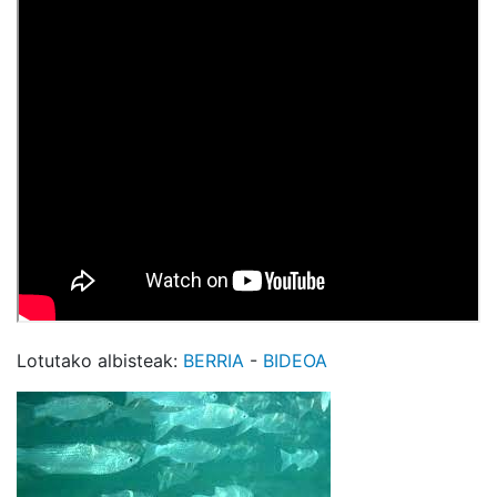
Lotutako albisteak:
BERRIA
-
BIDEOA