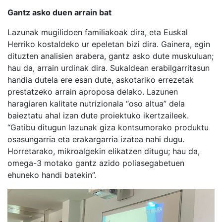
Gantz asko duen arrain bat
Lazunak mugilidoen familiakoak dira, eta Euskal
Herriko kostaldeko ur epeletan bizi dira. Gainera, egin
dituzten analisien arabera, gantz asko dute muskuluan;
hau da, arrain urdinak dira. Sukaldean erabilgarritasun
handia dutela ere esan dute, askotariko errezetak
prestatzeko arrain aproposa delako. Lazunen
haragiaren kalitate nutrizionala “oso altua” dela
baieztatu ahal izan dute proiektuko ikertzaileek.
“Gatibu ditugun lazunak giza kontsumorako produktu
osasungarria eta erakargarria izatea nahi dugu.
Horretarako, mikroalgekin elikatzen ditugu; hau da,
omega-3 motako gantz azido poliasegabetuen
ehuneko handi batekin”.