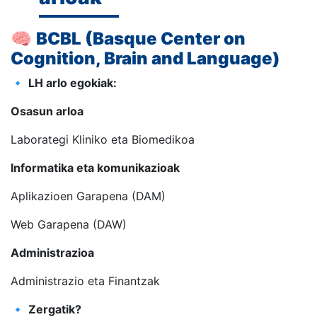
🧠
BCBL (Basque Center on
Cognition, Brain and Language)
🔹
LH arlo egokiak:
Osasun arloa
Laborategi Kliniko eta Biomedikoa
Informatika eta komunikazioak
Aplikazioen Garapena (DAM)
Web Garapena (DAW)
Administrazioa
Administrazio eta Finantzak
🔹
Zergatik?