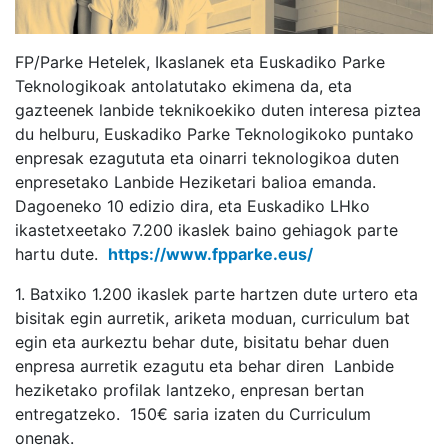
FP/Parke Hetelek, Ikaslanek eta
Euskadiko Parke
Teknologikoak
antolatutako ekimena da, eta
gazteenek lanbide teknikoekiko duten interesa piztea
du helburu,
Euskadiko Parke Teknologikoko
puntako
enpresak ezagututa eta oinarri teknologikoa duten
enpresetako Lanbide Heziketari balioa emanda.
Dagoeneko 10 edizio dira, eta Euskadiko LHko
ikastetxeetako 7.200 ikaslek baino gehiagok parte
hartu dute.
https://www.fpparke.eus/
1. Batxiko 1.200 ikaslek parte hartzen dute urtero eta
bisitak egin aurretik, ariketa moduan, curriculum bat
egin eta aurkeztu behar dute, bisitatu behar duen
enpresa aurretik ezagutu eta behar diren Lanbide
heziketako profilak lantzeko, enpresan bertan
entregatzeko. 150€ saria izaten du Curriculum
onenak.