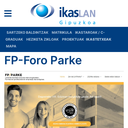
SARTZEKO BALDINTZAK
MATRIKULA
IKASTAROAK / C-
GRADUAK
HEZIKETA ZIKLOAK
PROIEKTUAK
IKASTETXEAK
MAPA
FP-Foro Parke