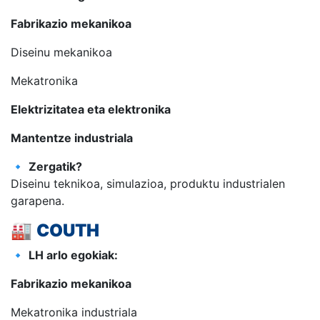
Fabrikazio mekanikoa
Diseinu mekanikoa
Mekatronika
Elektrizitatea eta elektronika
Mantentze industriala
🔹
Zergatik?
Diseinu teknikoa, simulazioa, produktu industrialen
garapena.
🏭
COUTH
🔹
LH arlo egokiak:
Fabrikazio mekanikoa
Mekatronika industriala