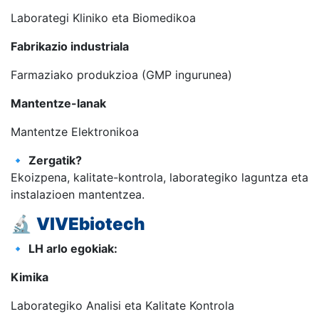
Laborategi Kliniko eta Biomedikoa
Fabrikazio industriala
Farmaziako produkzioa (GMP ingurunea)
Mantentze-lanak
Mantentze Elektronikoa
🔹
Zergatik?
Ekoizpena, kalitate-kontrola, laborategiko laguntza eta
instalazioen mantentzea.
🔬
VIVEbiotech
🔹
LH arlo egokiak:
Kimika
Laborategiko Analisi eta Kalitate Kontrola