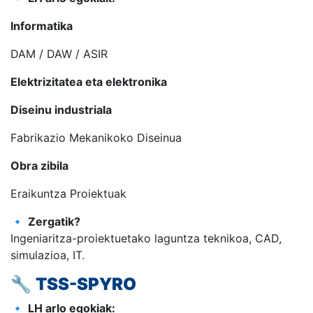
Informatika
DAM / DAW / ASIR
Elektrizitatea eta elektronika
Diseinu industriala
Fabrikazio Mekanikoko Diseinua
Obra zibila
Eraikuntza Proiektuak
🔹
Zergatik?
Ingeniaritza-proiektuetako laguntza teknikoa, CAD,
simulazioa, IT.
🔧
TSS-SPYRO
🔹
LH arlo egokiak: