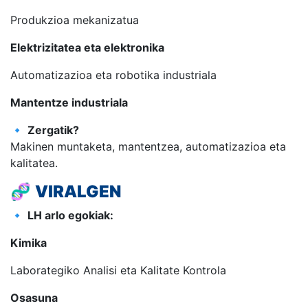
Produkzioa mekanizatua
Elektrizitatea eta elektronika
Automatizazioa eta robotika industriala
Mantentze industriala
🔹
Zergatik?
Makinen muntaketa, mantentzea, automatizazioa eta
kalitatea.
🧬
VIRALGEN
🔹
LH arlo egokiak:
Kimika
Laborategiko Analisi eta Kalitate Kontrola
Osasuna