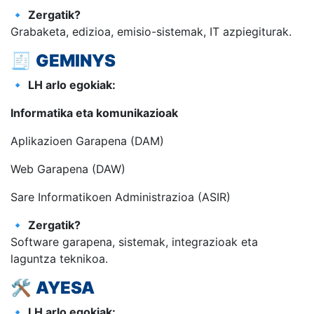
🔹
Zergatik?
Grabaketa, edizioa, emisio-sistemak, IT azpiegiturak.
🧾
GEMINYS
🔹
LH arlo egokiak:
Informatika eta komunikazioak
Aplikazioen Garapena (DAM)
Web Garapena (DAW)
Sare Informatikoen Administrazioa (ASIR)
🔹
Zergatik?
Software garapena, sistemak, integrazioak eta
laguntza teknikoa.
🛠️
AYESA
🔹
LH arlo egokiak: