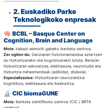
---------------------------------
2. Euskadiko Parke
Teknologikoko enpresak
🧠
BCBL – Basque Center on
Cognition, Brain and Language
Mota:
Irabazi-asmorik gabeko ikerketa-zentroa.
Zer egiten du:
Garunaren funtzionamendua aztertzen
du hizkuntzarekin eta kognizioarekin lotuta. Bereziki
hizkuntzaren eskuratzea, elebitasuna, neuroirudia eta
hizkuntza-nahasmenduak (adibidez, dislexia).
Espezializazioa:
Hizkuntzaren neurozientzia
kognitiboa, elebitasuna eta ikaskuntza.
🔬
CIC biomaGUNE
Mota:
Ikerketa zientifikoko zentroa (CIC / BRTA
sarekoa).