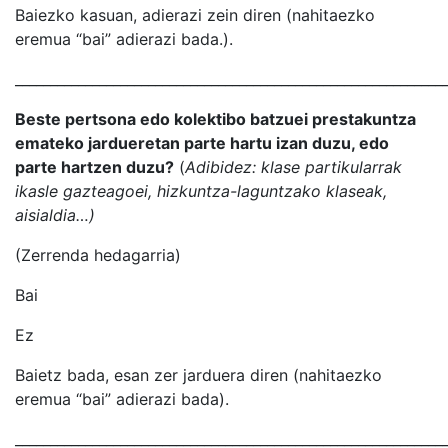
Baiezko kasuan, adierazi zein diren (nahitaezko
eremua “bai” adierazi bada.).
_____________________________________________________________
Beste pertsona edo kolektibo batzuei prestakuntza
emateko jardueretan parte hartu izan duzu, edo
parte hartzen duzu?
(
Adibidez: klase partikularrak
ikasle gazteagoei, hizkuntza-laguntzako klaseak,
aisialdia…)
(Zerrenda hedagarria)
Bai
Ez
Baietz bada, esan zer jarduera diren (nahitaezko
eremua “bai” adierazi bada).
_____________________________________________________________