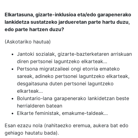
Elkartasuna, gizarte-inklusioa eta/edo garapenerako
lankidetza sustatzeko jardueretan parte hartu duzu,
edo parte hartzen duzu?
(Askotariko hautua)
Jantoki sozialak, gizarte-bazterketaren arriskuan
diren pertsonei laguntzeko elkarteak…
Pertsona migratzaileei ongi etorria emateko
sareak, adineko pertsonei laguntzeko elkarteak,
desgaitasuna duten pertsonei laguntzeko
elkarteak…
Boluntario-lana garapenerako lankidetzan beste
herrialderen batean
Elkarte feministak, emakume-taldeak…
Esan ezazu nola (nahitaezko eremua, aukera bat edo
gehiago hautatu bada).