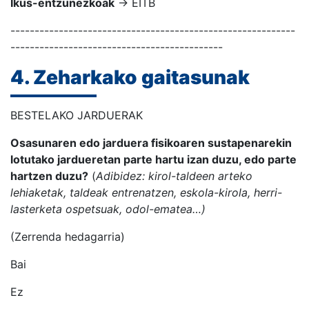
Ikus-entzunezkoak
→ EITB
-----------------------------------------------------------
--------------------------------------------
4. Zeharkako gaitasunak
BESTELAKO JARDUERAK
Osasunaren edo jarduera fisikoaren sustapenarekin
lotutako jardueretan parte hartu izan duzu, edo parte
hartzen duzu?
(
Adibidez: kirol-taldeen arteko
lehiaketak, taldeak entrenatzen, eskola-kirola, herri-
lasterketa ospetsuak, odol-ematea…)
(Zerrenda hedagarria)
Bai
Ez