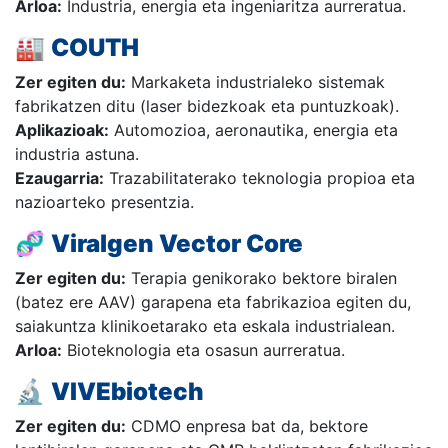
Arloa:
Industria, energia eta ingeniaritza aurreratua.
🏭
COUTH
Zer egiten du:
Markaketa industrialeko sistemak
fabrikatzen ditu (laser bidezkoak eta puntuzkoak).
Aplikazioak:
Automozioa, aeronautika, energia eta
industria astuna.
Ezaugarria:
Trazabilitaterako teknologia propioa eta
nazioarteko presentzia.
🧬
Viralgen Vector Core
Zer egiten du:
Terapia genikorako bektore biralen
(batez ere AAV) garapena eta fabrikazioa egiten du,
saiakuntza klinikoetarako eta eskala industrialean.
Arloa:
Bioteknologia eta osasun aurreratua.
🔬
VIVEbiotech
Zer egiten du:
CDMO enpresa bat da, bektore