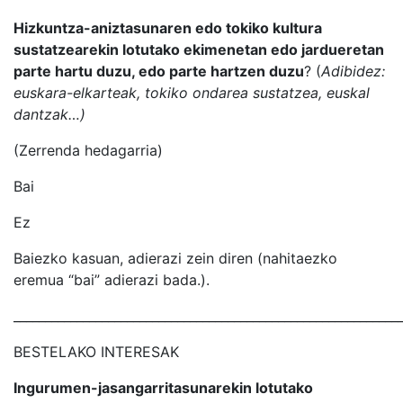
Hizkuntza-aniztasunaren edo tokiko kultura
sustatzearekin lotutako ekimenetan edo jardueretan
parte hartu duzu, edo parte hartzen duzu
? (
Adibidez:
euskara-elkarteak, tokiko ondarea sustatzea, euskal
dantzak…)
(Zerrenda hedagarria)
Bai
Ez
Baiezko kasuan, adierazi zein diren (nahitaezko
eremua “bai” adierazi bada.).
_____________________________________________________________
BESTELAKO INTERESAK
Ingurumen-jasangarritasunarekin lotutako