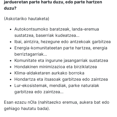
jardueretan parte hartu duzu, edo parte hartzen
duzu?
(Askotariko hautaketa)
Autokontsumoko baratzeak, landa-eremua
sustatzea, baserriak kudeatzea…
Ibai, aintzira, hezegune edo antzekoak garbitzea
Energia-komunitateetan parte hartzea, energia
berriztagarriak…
Komunitate eta ingurune jasangarriak sustatzea
Hondakinen minimizazioa eta birziklatzea
Klima-aldaketaren aurkako borroka
Hondartza eta itsasoak garbitzea edo zaintzea
Lur-ekosistemak, mendiak, parke naturalak
garbitzea edo zaintzea…
Esan ezazu nOla (nahitaezko eremua, aukera bat edo
gehiago hautatu bada).