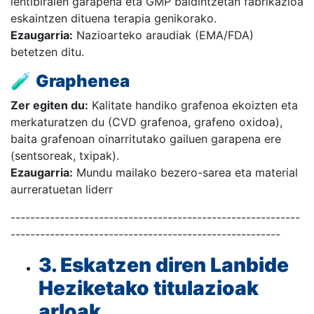
lentibiralen garapena eta GMP baldintzetan fabrikazioa
eskaintzen dituena terapia genikorako.
Ezaugarria:
Nazioarteko araudiak (EMA/FDA)
betetzen ditu.
🧪
Graphenea
Zer egiten du:
Kalitate handiko grafenoa ekoizten eta
merkaturatzen du (CVD grafenoa, grafeno oxidoa),
baita grafenoan oinarritutako gailuen garapena ere
(sentsoreak, txipak).
Ezaugarria:
Mundu mailako bezero-sarea eta material
aurreratuetan liderr
-----------------------------------------------------------
-------------------------------------------------------
3. Eskatzen diren Lanbide
Heziketako titulazioak
arloak