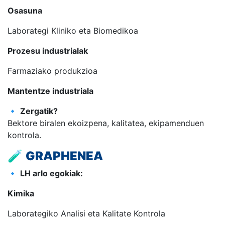
Osasuna
Laborategi Kliniko eta Biomedikoa
Prozesu industrialak
Farmaziako produkzioa
Mantentze industriala
🔹
Zergatik?
Bektore biralen ekoizpena, kalitatea, ekipamenduen
kontrola.
🧪
GRAPHENEA
🔹
LH arlo egokiak:
Kimika
Laborategiko Analisi eta Kalitate Kontrola