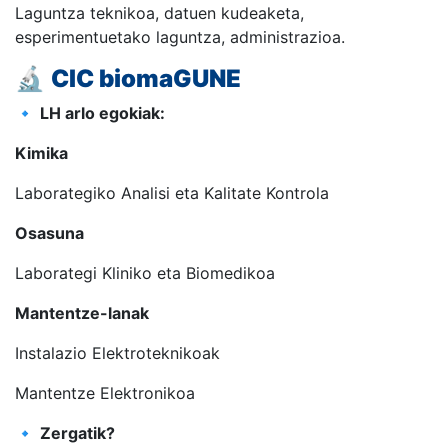
Laguntza teknikoa, datuen kudeaketa,
esperimentuetako laguntza, administrazioa.
🔬
CIC biomaGUNE
🔹
LH arlo egokiak:
Kimika
Laborategiko Analisi eta Kalitate Kontrola
Osasuna
Laborategi Kliniko eta Biomedikoa
Mantentze-lanak
Instalazio Elektroteknikoak
Mantentze Elektronikoa
🔹
Zergatik?