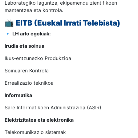
Laborategiko laguntza, ekipamendu zientifikoen
mantentzea eta kontrola.
📺
EITB (Euskal Irrati Telebista)
🔹
LH arlo egokiak:
Irudia eta soinua
Ikus-entzunezko Produkzioa
Soinuaren Kontrola
Errealizazio teknikoa
Informatika
Sare Informatikoen Administrazioa (ASIR)
Elektrizitatea eta elektronika
Telekomunikazio sistemak