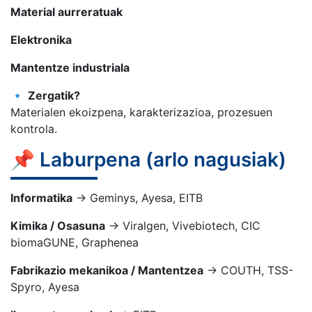
Material aurreratuak
Elektronika
Mantentze industriala
🔹
Zergatik?
Materialen ekoizpena, karakterizazioa, prozesuen
kontrola.
📌 Laburpena (arlo nagusiak)
Informatika
→ Geminys, Ayesa, EITB
Kimika / Osasuna
→ Viralgen, Vivebiotech, CIC
biomaGUNE, Graphenea
Fabrikazio mekanikoa / Mantentzea
→ COUTH, TSS-
Spyro, Ayesa