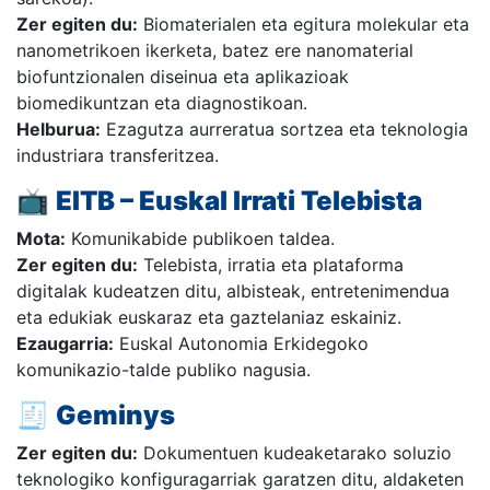
Zer egiten du:
Biomaterialen eta egitura molekular eta
nanometrikoen ikerketa, batez ere nanomaterial
biofuntzionalen diseinua eta aplikazioak
biomedikuntzan eta diagnostikoan.
Helburua:
Ezagutza aurreratua sortzea eta teknologia
industriara transferitzea.
📺
EITB – Euskal Irrati Telebista
Mota:
Komunikabide publikoen taldea.
Zer egiten du:
Telebista, irratia eta plataforma
digitalak kudeatzen ditu, albisteak, entretenimendua
eta edukiak euskaraz eta gaztelaniaz eskainiz.
Ezaugarria:
Euskal Autonomia Erkidegoko
komunikazio-talde publiko nagusia.
🧾
Geminys
Zer egiten du:
Dokumentuen kudeaketarako soluzio
teknologiko konfiguragarriak garatzen ditu, aldaketen