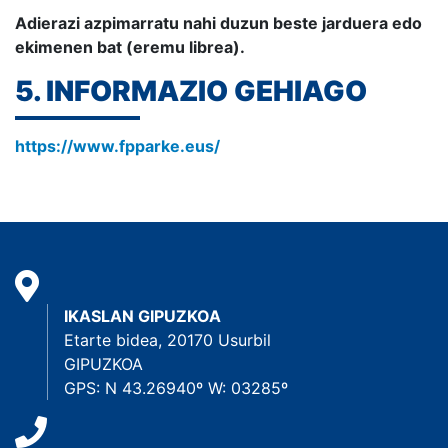
Adierazi azpimarratu nahi duzun beste jarduera edo
ekimenen bat (eremu librea).
5. INFORMAZIO GEHIAGO
https://www.fpparke.eus/
IKASLAN GIPUZKOA
Etarte bidea, 20170 Usurbil
GIPUZKOA
GPS: N 43.26940º W: 03285º