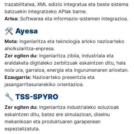
trazabilitatea, XML edizio integratua eta beste sistema
batzuekin integratzeko APIak barne.
Arloa:
Softwarea eta informazio-sistemen integrazioa.
🛠️
Ayesa
Mota:
Ingeniaritza eta teknologia arloko nazioarteko
aholkularitza-enpresa.
Zer egiten du:
Ingeniaritza zibila, industriala eta
eraldaketa digitaleko zerbitzuak eskaintzen ditu, hala
nola ura, garraioa, energia eta ingurumenaren arloetan.
Ezaugarria:
Nazioarteko presentzia eta
jasangarritasunarekiko orientazioa.
🔧
TSS-SPYRO
Zer egiten du:
Ingeniaritza industrialeko soluzioak
eskaintzen ditu, batez ere simulazioan, diseinu
mekanikoan eta produktuaren garapenean
espezializatuta.