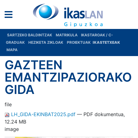
SARTZEKO BALDINTZAK
MATRIKULA
IKASTAROAK / C-
GRADUAK
HEZIKETA ZIKLOAK
PROIEKTUAK
IKASTETXEAK
MAPA
GAZTEEN
EMANTZIPAZIORAKO
GIDA
file
LH_GIDA-EKINBAT2025.pdf
— PDF dokumentua,
12.24 MB
image