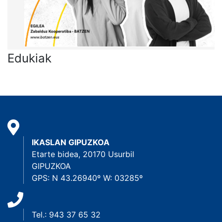
Edukiak
IKASLAN GIPUZKOA
Etarte bidea, 20170 Usurbil
GIPUZKOA
GPS: N 43.26940º W: 03285º
Tel.: 943 37 65 32