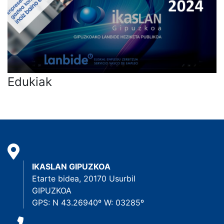
Edukiak
IKASLAN GIPUZKOA
Etarte bidea, 20170 Usurbil
GIPUZKOA
GPS: N 43.26940º W: 03285º