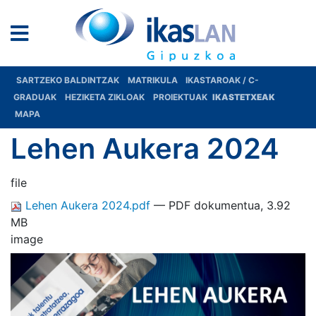
SARTZEKO BALDINTZAK
MATRIKULA
IKASTAROAK / C-
GRADUAK
HEZIKETA ZIKLOAK
PROIEKTUAK
IKASTETXEAK
MAPA
Lehen Aukera 2024
file
Lehen Aukera 2024.pdf
— PDF dokumentua, 3.92
MB
image