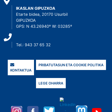
IKASLAN GIPUZKOA
Etarte bidea, 20170 Usurbil
GIPUZKOA
GPS: N 43.26940º W: 03285º
Tel.: 943 37 65 32
PRIBATUTASUN ETA COOKIE POLITIKA
KONTAKTUA
LEGE OHARRA