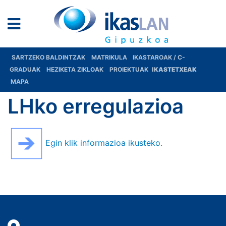
SARTZEKO BALDINTZAK
MATRIKULA
IKASTAROAK / C-
GRADUAK
HEZIKETA ZIKLOAK
PROIEKTUAK
IKASTETXEAK
MAPA
LHko erregulazioa
Egin klik informazioa ikusteko.