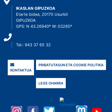
IKASLAN GIPUZKOA
Etarte bidea, 20170 Usurbil
GIPUZKOA
GPS: N 43.26940º W: 03285º
Tel.: 943 37 65 32
PRIBATUTASUN ETA COOKIE POLITIKA
KONTAKTUA
LEGE OHARRA