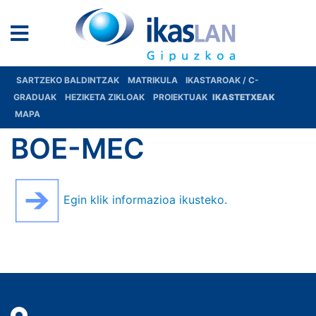
SARTZEKO BALDINTZAK
MATRIKULA
IKASTAROAK / C-
GRADUAK
HEZIKETA ZIKLOAK
PROIEKTUAK
IKASTETXEAK
MAPA
BOE-MEC
Egin klik informazioa ikusteko.