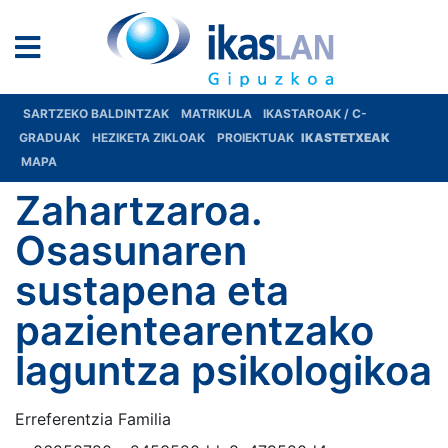
SARTZEKO BALDINTZAK
MATRIKULA
IKASTAROAK / C-
GRADUAK
HEZIKETA ZIKLOAK
PROIEKTUAK
IKASTETXEAK
MAPA
Zahartzaroa.
Osasunaren
sustapena eta
pazientearentzako
laguntza psikologikoa
Erreferentzia Familia