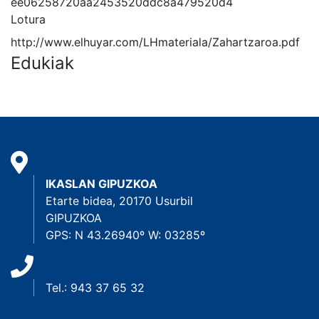
ee06258720aa2453520ddc8a479520d4
Lotura
http://www.elhuyar.com/LHmateriala/Zahartzaroa.pdf
Edukiak
IKASLAN GIPUZKOA
Etarte bidea, 20170 Usurbil
GIPUZKOA
GPS: N 43.26940º W: 03285º
Tel.: 943 37 65 32