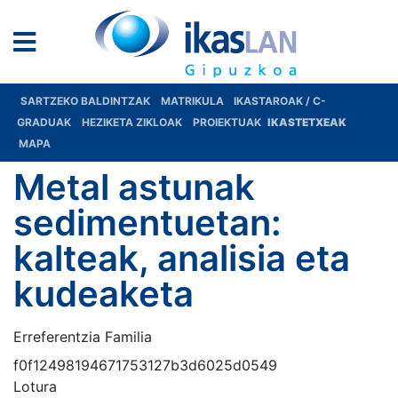
SARTZEKO BALDINTZAK
MATRIKULA
IKASTAROAK / C-
GRADUAK
HEZIKETA ZIKLOAK
PROIEKTUAK
IKASTETXEAK
MAPA
Metal astunak
sedimentuetan:
kalteak, analisia eta
kudeaketa
Erreferentzia Familia
f0f12498194671753127b3d6025d0549
Lotura