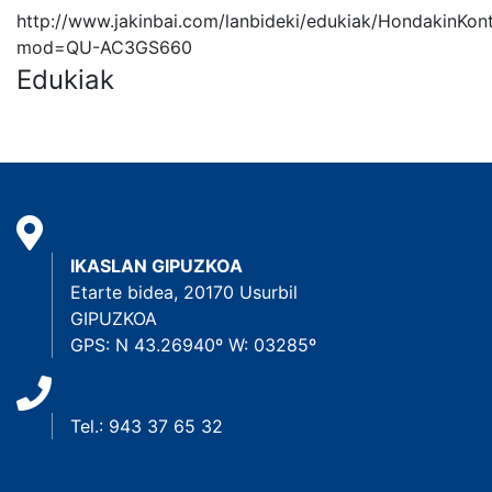
http://www.jakinbai.com/lanbideki/edukiak/HondakinKont
mod=QU-AC3GS660
Edukiak
IKASLAN GIPUZKOA
Etarte bidea, 20170 Usurbil
GIPUZKOA
GPS: N 43.26940º W: 03285º
Tel.: 943 37 65 32