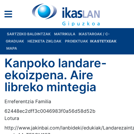
SARTZEKO BALDINTZAK
MATRIKULA
IKASTAROAK / C-
GRADUAK
HEZIKETA ZIKLOAK
PROIEKTUAK
IKASTETXEAK
MAPA
Kanpoko landare-
ekoizpena. Aire
libreko mintegia
Erreferentzia Familia
62448ec2dff3c0046983f0a56d58d52b
Lotura
http://www.jakinbai.com/lanbideki/edukiak/Landarezaint