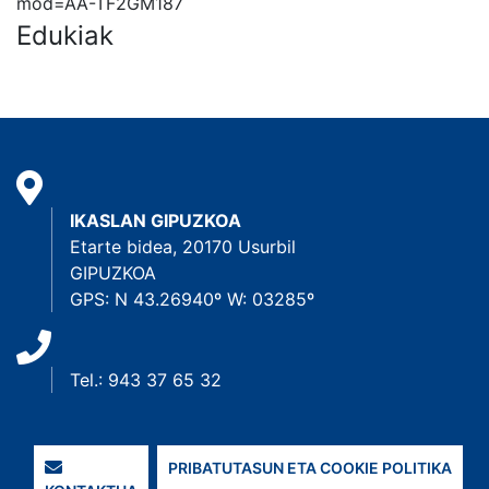
mod=AA-TF2GM187
Edukiak
IKASLAN GIPUZKOA
Etarte bidea, 20170 Usurbil
GIPUZKOA
GPS: N 43.26940º W: 03285º
Tel.: 943 37 65 32
PRIBATUTASUN ETA COOKIE POLITIKA