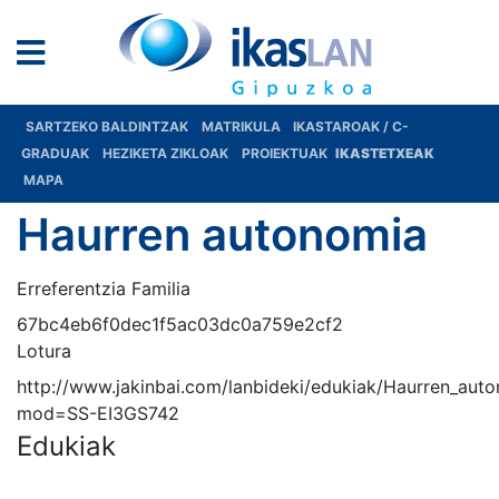
SARTZEKO BALDINTZAK
MATRIKULA
IKASTAROAK / C-
GRADUAK
HEZIKETA ZIKLOAK
PROIEKTUAK
IKASTETXEAK
MAPA
Haurren autonomia
Erreferentzia Familia
67bc4eb6f0dec1f5ac03dc0a759e2cf2
Lotura
http://www.jakinbai.com/lanbideki/edukiak/Haurren_aut
mod=SS-EI3GS742
Edukiak