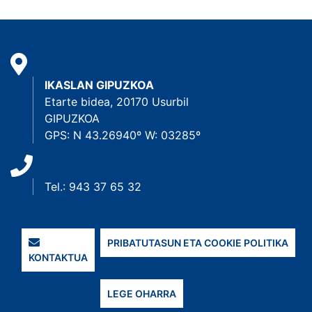
IKASLAN GIPUZKOA
Etarte bidea, 20170 Usurbil
GIPUZKOA
GPS: N 43.26940º W: 03285º
Tel.: 943 37 65 32
PRIBATUTASUN ETA COOKIE POLITIKA
KONTAKTUA
LEGE OHARRA