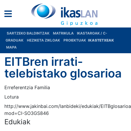
SARTZEKO BALDINTZAK
MATRIKULA
IKASTAROAK / C-
GRADUAK
HEZIKETA ZIKLOAK
PROIEKTUAK
IKASTETXEAK
MAPA
EITBren irrati-
telebistako glosarioa
Erreferentzia Familia
Lotura
http://www.jakinbai.com/lanbideki/edukiak/EITBglosario
mod=CI-SO3GS846
Edukiak