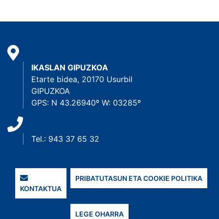
IKASLAN GIPUZKOA
Etarte bidea, 20170 Usurbil
GIPUZKOA
GPS: N 43.26940º W: 03285º
Tel.: 943 37 65 32
PRIBATUTASUN ETA COOKIE POLITIKA
KONTAKTUA
LEGE OHARRA