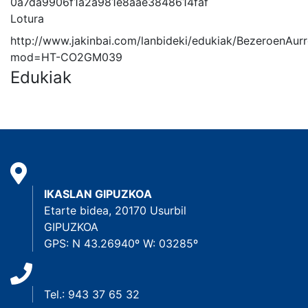
0a7da9906f1a2a981e8aae3848614faf
Lotura
http://www.jakinbai.com/lanbideki/edukiak/BezeroenAur
mod=HT-CO2GM039
Edukiak
IKASLAN GIPUZKOA
Etarte bidea, 20170 Usurbil
GIPUZKOA
GPS: N 43.26940º W: 03285º
Tel.: 943 37 65 32