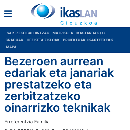
SARTZEKO BALDINTZAK
MATRIKULA
IKASTAROAK / C-
GRADUAK
HEZIKETA ZIKLOAK
PROIEKTUAK
IKASTETXEAK
MAPA
Bezeroen aurrean
edariak eta janariak
prestatzeko eta
zerbitzatzeko
oinarrizko teknikak
Erreferentzia Familia