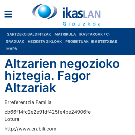
SARTZEKO BALDINTZAK
MATRIKULA
IKASTAROAK / C-
GRADUAK
HEZIKETA ZIKLOAK
PROIEKTUAK
IKASTETXEAK
MAPA
Altzarien negozioko
hiztegia. Fagor
Altzariak
Erreferentzia Familia
cb66f14fc2e2e91df425fe4be24906fe
Lotura
http://www.erabili.com