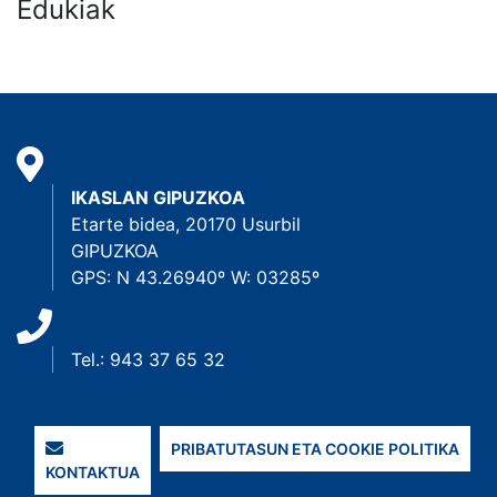
Edukiak
IKASLAN GIPUZKOA
Etarte bidea, 20170 Usurbil
GIPUZKOA
GPS: N 43.26940º W: 03285º
Tel.: 943 37 65 32
PRIBATUTASUN ETA COOKIE POLITIKA
KONTAKTUA