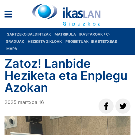
SARTZEKO BALDINTZAK
MATRIKULA
IKASTAROAK / C-
GRADUAK
HEZIKETA ZIKLOAK
PROIEKTUAK
IKASTETXEAK
MAPA
Zatoz! Lanbide
Heziketa eta Enplegu
Azokan
2025
martxoa
16