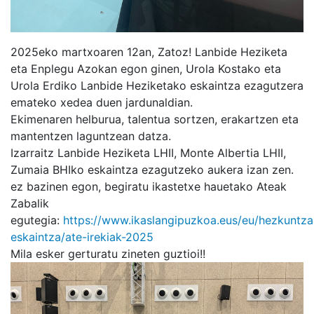
2025eko martxoaren 12an, Zatoz! Lanbide Heziketa
eta Enplegu Azokan egon ginen, Urola Kostako eta
Urola Erdiko Lanbide Heziketako eskaintza ezagutzera
emateko xedea duen jardunaldian.
Ekimenaren
helburua, talentua sortzen, erakartzen eta
mantentzen laguntzean datza.
Izarraitz Lanbide Heziketa LHII, Monte Albertia LHII,
Zumaia BHIko eskaintza ezagutzeko aukera izan zen.
ez bazinen egon, begiratu ikastetxe hauetako Ateak
Zabalik
egutegia:
https://www.ikaslangipuzkoa.eus/eu/hezkuntza
eskaintza/ate-irekiak-2025
Mila esker gerturatu zineten guztioi!!