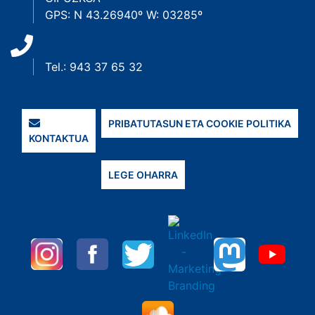
GPS: N 43.26940º W: 03285º
Tel.: 943 37 65 32
PRIBATUTASUN ETA COOKIE POLITIKA
KONTAKTUA
LEGE OHARRA