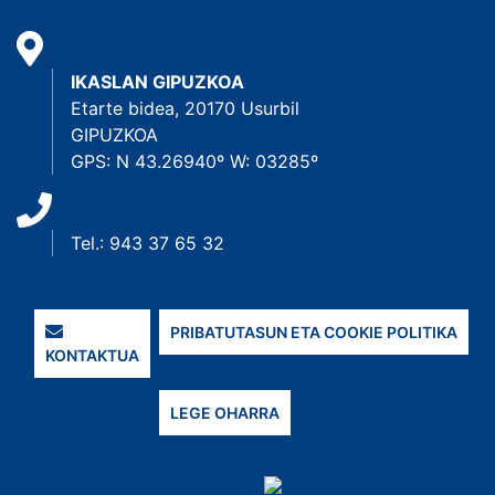
IKASLAN GIPUZKOA
Etarte bidea, 20170 Usurbil
GIPUZKOA
GPS: N 43.26940º W: 03285º
Tel.: 943 37 65 32
PRIBATUTASUN ETA COOKIE POLITIKA
KONTAKTUA
LEGE OHARRA