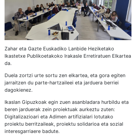
Zahar eta Gazte Euskadiko Lanbide Heziketako
Ikastetxe Publikoetakoko Irakasle Erretiratuen Elkartea
da.
Duela zortzi urte sortu zen elkartea, eta gora egiten
jarraitzen du parte-hartzaileei eta jarduera berriei
dagokienez.
Ikaslan Gipuzkoak egin zuen asanbladara hurbildu eta
beren jarduerak zein proiektuak aurkeztu zuten:
Digitalizazioari eta Adimen artifizialari lotutako
proiektu berritzaileak, proiektu solidarioa eta sozial
interesgarriaere badute.