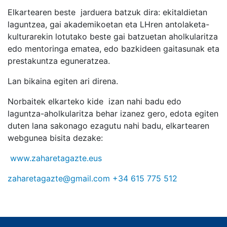
Elkartearen beste jarduera batzuk dira: ekitaldietan
laguntzea, gai akademikoetan eta LHren antolaketa-
kulturarekin lotutako beste gai batzuetan aholkularitza
edo mentoringa ematea, edo bazkideen gaitasunak eta
prestakuntza eguneratzea.
Lan bikaina egiten ari direna.
Norbaitek elkarteko kide izan nahi badu edo
laguntza-aholkularitza behar izanez gero, edota egiten
duten lana sakonago ezagutu nahi badu, elkartearen
webgunea bisita dezake:
www.zaharetagazte.eus
zaharetagazte@gmail.com
+34 615 775 512