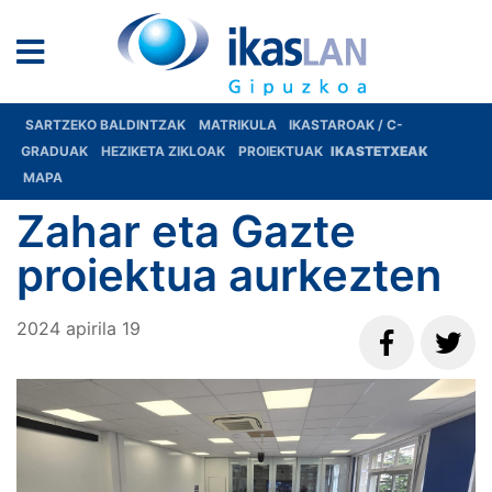
SARTZEKO BALDINTZAK
MATRIKULA
IKASTAROAK / C-
GRADUAK
HEZIKETA ZIKLOAK
PROIEKTUAK
IKASTETXEAK
MAPA
Zahar eta Gazte
proiektua aurkezten
2024
apirila
19