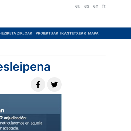
eu
es
en
fr
HEZIKETA ZIKLOAK
PROIEKTUAK
IKASTETXEAK
MAPA
 esleipena