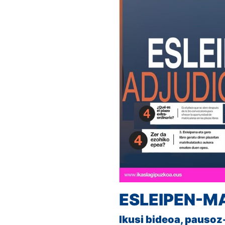
ESLEIPEN-M
Ikusi bideoa, pausoz