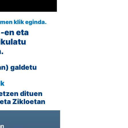
men klik eginda.
 -en eta
ikulatu
.
an) galdetu
ak
etzen dituen
keta Zikloetan