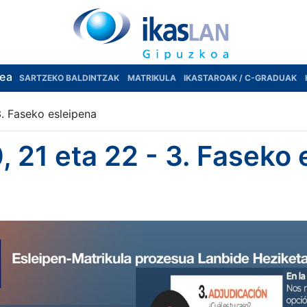
rea
SARTZEKO BALDINTZAK
MATRIKULA
IKASTAROAK / C-GRADUAK
3. Faseko esleipena
, 21 eta 22 - 3. Faseko