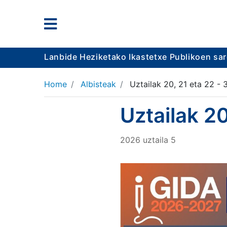
Lanbide Heziketako Ikastetxe Publikoen sa
Home
Albisteak
Uztailak 20, 21 eta 22 - 
Uztailak 20
2026
uztaila
5