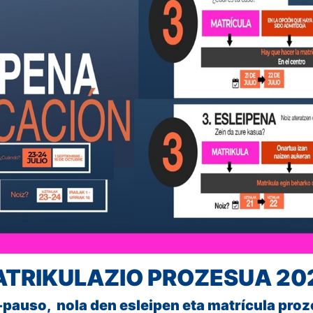
ATRIKULAZIO PROZESUA 20
-pauso, nola den esleipen eta matrícula proz