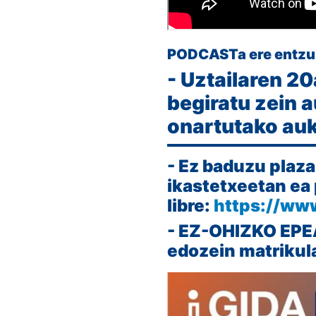
PODCASTa ere entzun
- Uztailaren 2
begiratu zein 
onartutako auke
- Ez baduzu plaza
ikastetxeetan ea
libre:
https://ww
- EZ-OHIZKO EPEA
edozein matrikula