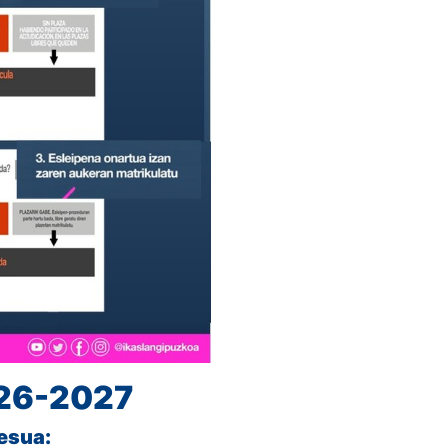
26-2027
esua: