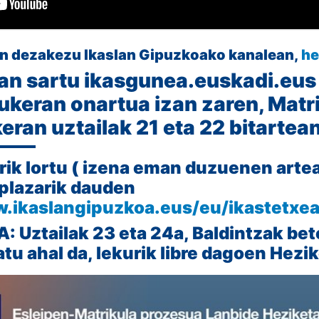
 dezakezu Ikaslan Gipuzkoako kanalean,
he
0an sartu ikasgunea.euskadi.eus
aukeran onartua izan zaren, Matr
ran uztailak 21 eta 22 bitartean
rik lortu ( izena eman duzuenen arte
 plazarik dauden
w.ikaslangipuzkoa.eus/eu/ikastetxe
: Uztailak 23 eta 24a, Baldintzak bet
tu ahal da, lekurik libre dagoen Hezi