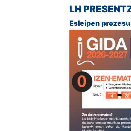
LH PRESENT
Esleipen prozes