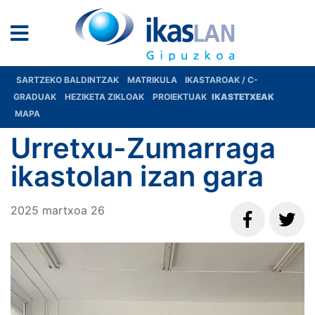
SARTZEKO BALDINTZAK
MATRIKULA
IKASTAROAK / C-
GRADUAK
HEZIKETA ZIKLOAK
PROIEKTUAK
IKASTETXEAK
MAPA
Urretxu-Zumarraga
ikastolan izan gara
2025
martxoa
26