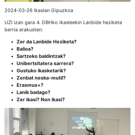
2024-03-26 Ikaslan Gipuzkoa
UZI izan gara 4. DBHko ikasleekin Lanbide heziketa
berria erakusten:
Zer da Lanbide Heziketa?
Balioa?
Sartzeko baldintzak?
Unibertsitatera sarrera?
Gustuko ikasketarik?
Zenbat neska-mutil?
Erasmus
+?
Lanik badago?
Zer ikasi? Non ikasi?