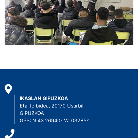
IKASLAN GIPUZKOA
Etarte bidea, 20170 Usurbil
GIPUZKOA
GPS: N 43.26940º W: 03285º