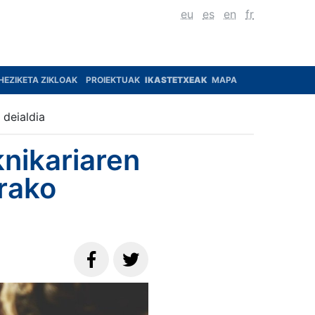
eu
es
en
fr
HEZIKETA ZIKLOAK
PROIEKTUAK
IKASTETXEAK
MAPA
 deialdia
nikariaren
arako