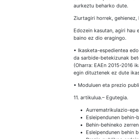
aurkeztu beharko dute.
Ziurtagiri horrek, gehienez,
Edozein kasutan, agiri hau 
baino ez dio eragingo.
• Ikasketa-espedientea edo
da sarbide-betekizunak bet
(Oharra: EAEn 2015-2016 ika
egin dituztenek ez dute ika
• Moduluen eta prezio publ
11. artikulua.– Egutegia.
Aurrematrikulazio-epe
Esleipendunen behin-b
Behin-behineko zerren
Esleipendunen behin b