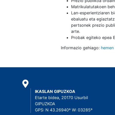
Prezio publikoa ordai
Matrikulatutakoen beh
Lan-esperientziaren b
ebaluatu eta egiaztat
pertsonek prezio publ
arte.
Probak egiteko epea 
Informazio gehiago:
hemen 
IKASLAN GIPUZKOA
Etarte bidea, 20170 Usurbil
GIPUZKOA
GPS: N 43.26940º W: 03285º