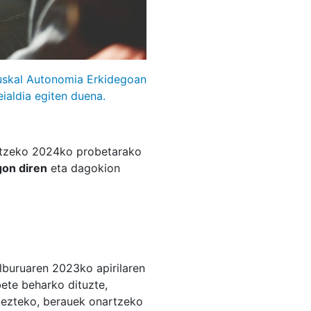
uskal Autonomia Erkidegoan
ialdia egiten duena.
ortzeko 2024ko probetarako
gon diren
eta dagokion
lburuaren 2023ko apirilaren
bete beharko dituzte,
kezteko, berauek onartzeko