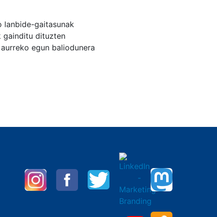
o lanbide-gaitasunak
 gainditu dituzten
 aurreko egun baliodunera