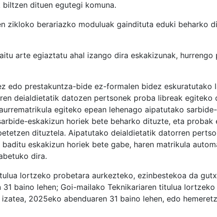
 biltzen dituen egutegi komuna.
ren zikloko berariazko moduluak gaindituta eduki beharko d
itu arte egiaztatu ahal izango dira eskakizunak, hurrengo
dez edo prestakuntza-bide ez-formalen bidez eskuratutako 
en deialdietatik datozen pertsonek proba libreak egiteko 
 aurrematrikula egiteko epean lehenago aipatutako sarbide
sarbide-eskakizun horiek bete beharko dituzte, eta probak eg
etetzen dituztela. Aipatutako deialdietatik datorren pert
 baditu eskakizun horiek bete gabe, haren matrikula autom
abetuko dira.
titulua lortzeko probetara aurkezteko, ezinbestekoa da gut
31 baino lehen; Goi-mailako Teknikariaren titulua lortzeko
e izatea, 2025eko abenduaren 31 baino lehen, edo hemeretzi