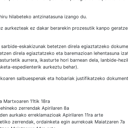
 hiru hilabeteko antzinatasuna izango du.
ez aurkezteak ez dakar berarekin prozesutik kanpo geratzea
 sarbide-eskakizunak betetzen direla egiaztatzeko dokum
etzen direla egiaztatzeko eta baremazioan lehentasuna iza
sturtetik aurrera, ikasturte hori barnean dela, lanbide-hez
sketa-espedienterik aurkeztu behar).
ikoaren salbuespenak eta hobariak justifikatzeko dokument
a Martxoaren 11tik 18ra
ehineko zerrendak Apirilaren 8a
den aurkako erreklamazioak Apirilaren 11ra arte
etiko zerrendak, ordainketa egin aurrekoak Maiatzaren 7a