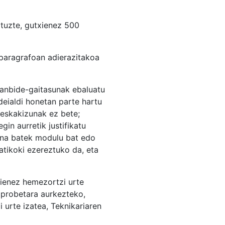
ituzte, gutxienez 500
 paragrafoan adierazitakoa
lanbide-gaitasunak ebaluatu
deialdi honetan parte hartu
-eskakizunak ez bete;
in aurretik justifikatu
sona batek modulu bat edo
atikoki ezereztuko da, eta
xienez hemezortzi urte
 probetara aurkezteko,
 urte izatea, Teknikariaren