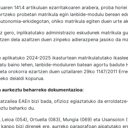
aren 141.4 artikuluan ezarritakoaren arabera, proba horie
lortzeko probetan matrikula egin lanbide-modulu berean ed
autonomia-erkidegotan, ohiko matrikula egiten duen urte 
tuz gero, inplikatutako administrazio eskudunek matrikula g
tetzen dela azaltzen duen zinpeko adierazpena jasoko da ma
e aplikatuko 2024-2025 ikasturtean matrikulatutako ikasleei
atu baino lehen, lanbide-moduluren batean agortu badute
keta orokorra ezartzen duen uztailaren 29ko 1147/2011 Err
neko deialdi kopurua.
n aurkeztu beharreko dokumentazioa:
skatzailea EAEn bizi bada, ofizioz egiaztatuko da erroldatze
eztu beharko du.
, Leioa (054), Ortuella (083), Mungia (069) eta Usansolon 
k kanpo bizi direnek ere, aurreko paragrafoan aipatutako err