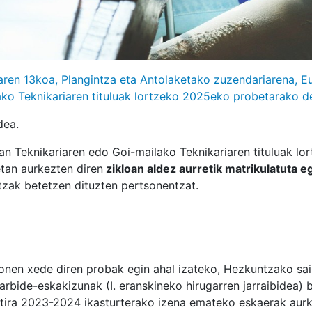
ren 13koa, Plangintza eta Antolaketako zuzendariarena, E
ko Teknikariaren tituluak lortzeko 2025eko probetarako de
dea.
n Teknikariaren edo Goi-mailako Teknikariaren tituluak l
etan aurkezten diren
zikloan aldez aurretik matrikulatuta e
ntzak betetzen dituzten pertsonentzat.
honen xede diren probak egin ahal izateko, Hezkuntzako sai
rbide-eskakizunak (I. eranskineko hirugarren jarraibidea) 
itira 2023-2024 ikasturterako izena emateko eskaerak aur