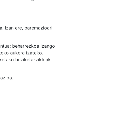
. Izan ere, baremazioari
entua: beharrezkoa izango
teko aukera izateko.
iketako heziketa-zikloak
azioa.