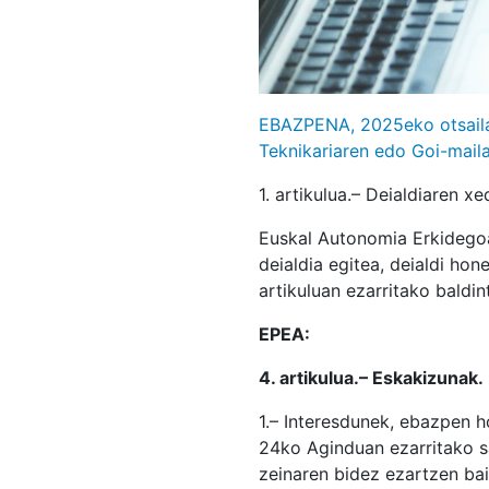
EBAZPENA, 2025eko otsaila
Teknikariaren edo Goi-maila
1. artikulua.– Deialdiaren xe
Euskal Autonomia Erkidegoa
deialdia egitea, deialdi hon
artikuluan ezarritako baldi
EPEA:
4. artikulua.– Eskakizunak.
1.– Interesdunek, ebazpen 
24ko Aginduan ezarritako sa
zeinaren bidez ezartzen ba