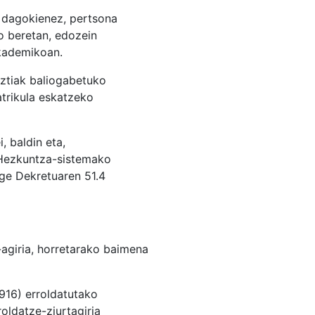
i dagokienez, pertsona
o beretan, edozein
akademikoan.
uztiak baliogabetuko
trikula eskatzeko
, baldin eta,
 Hezkuntza-sistemako
ege Dekretuaren 51.4
-agiria, horretarako baimena
(916) erroldatutako
oldatze-ziurtagiria