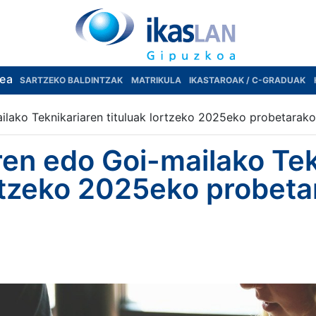
rea
SARTZEKO BALDINTZAK
MATRIKULA
IKASTAROAK / C-GRADUAK
ilako Teknikariaren tituluak lortzeko 2025eko probetarako
ren edo Goi-mailako Tek
ortzeko 2025eko probet