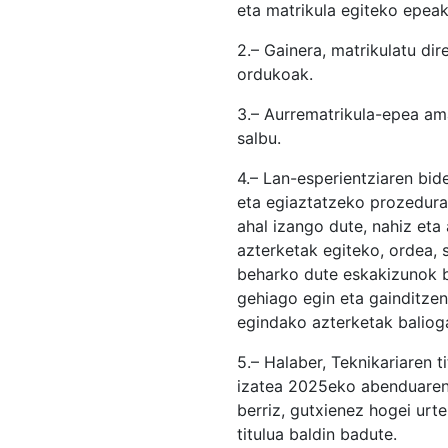
eta matrikula egiteko epeak
2.– Gainera, matrikulatu di
ordukoak.
3.– Aurrematrikula-epea ama
salbu.
4.– Lan-esperientziaren bi
eta egiaztatzeko prozedurar
ahal izango dute, nahiz eta
azterketak egiteko, ordea, 
beharko dute eskakizunok b
gehiago egin eta gainditzen
egindako azterketak baliog
5.– Halaber, Teknikariaren 
izatea 2025eko abenduaren 
berriz, gutxienez hogei urt
titulua baldin badute.