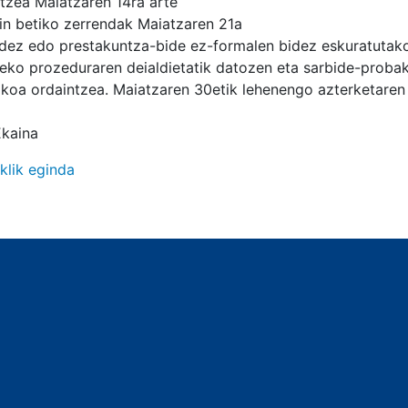
ntzea Maiatzaren 14ra arte
in betiko zerrendak Maiatzaren 21a
idez edo prestakuntza-bide ez-formalen bidez eskuratutak
zeko prozeduraren deialdietatik datozen eta sarbide-probak
ikoa ordaintzea. Maiatzaren 30etik lehenengo azterketaren
Ekaina
klik eginda