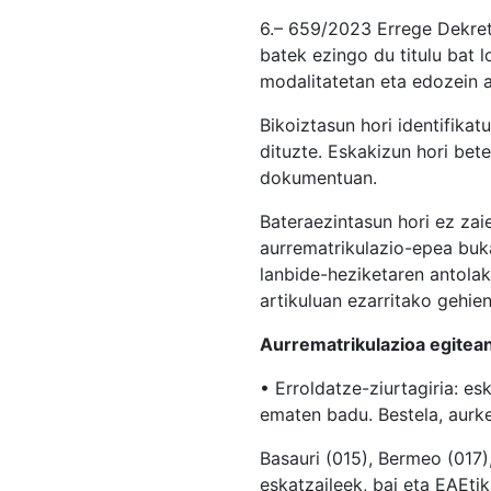
6.– 659/2023 Errege Dekretu
batek ezingo du titulu bat 
modalitatetan eta edozein 
Bikoiztasun hori identifika
dituzte. Eskakizun hori be
dokumentuan.
Bateraezintasun hori ez zai
aurrematrikulazio-epea buk
lanbide-heziketaren antola
artikuluan ezarritako gehie
Aurrematrikulazioa egitea
• Erroldatze-ziurtagiria: e
ematen badu. Bestela, aurk
Basauri (015), Bermeo (017)
eskatzaileek, bai eta EAEti