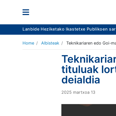
Lanbide Heziketako Ikastetxe Publikoen sa
Home
Albisteak
Teknikariaren edo Goi-ma
Teknikaria
tituluak l
deialdia
2025
martxoa
13