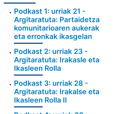
Podkast 1: urriak 21 -
Argitaratuta: Partaidetza
komunitarioaren aukerak
eta erronkak ikasgelan
Podkast 2: urriak 23 -
Argitaratuta: Irakasle eta
Ikasleen Rolla
Podkast 3: urriak 28 -
Argitaratuta: Irakalse eta
Ikasleen Rolla II