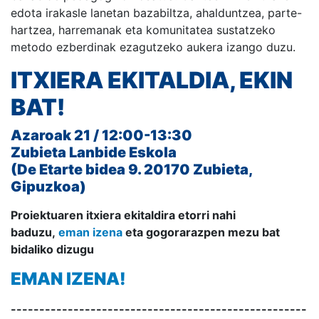
edota irakasle lanetan bazabiltza, ahalduntzea, parte-
hartzea, harremanak eta komunitatea sustatzeko
metodo ezberdinak ezagutzeko aukera izango duzu.
ITXIERA EKITALDIA, EKIN
BAT!
Azaroak 21 / 12:00-13:30
Zubieta Lanbide Eskola
(De Etarte bidea 9. 20170 Zubieta,
Gipuzkoa)
Proiektuaren itxiera ekitaldira etorri nahi
baduzu,
eman izena
eta gogorarazpen mezu bat
bidaliko dizugu
EMAN IZENA!
----------------------------------------------------