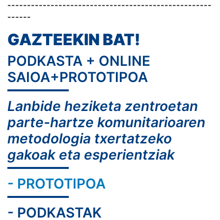
----------------------------------------------------
------
GAZTEEKIN BAT!
PODKASTA + ONLINE
SAIOA+PROTOTIPOA
Lanbide heziketa zentroetan
parte-hartze komunitarioaren
metodologia txertatzeko
gakoak eta esperientziak
- PROTOTIPOA
- PODKASTAK