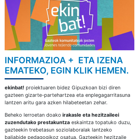
INFORMAZIOA + ETA IZENA
EMATEKO, EGIN KLIK HEMEN.
ekinbat!
proiektuaren bidez Gipuzkoan bizi diren
gazteen gizarte-partehartzea eta enplegagarritasuna
lantzen aritu gara azken hilabeteetan zehar.
Beheko lerroetan doako
irakasle eta hezitzaileei
zuzendutako prestakuntza
eskaintza topatuko duzu,
gazteekin trebetasun soziolaboralak lantzeko
baliabide pedagogikoz osatua. Gazteekin hezitzaile