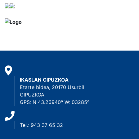
IKASLAN GIPUZKOA
Etarte bidea, 20170 Usurbil
GIPUZKOA
GPS: N 43.26940º W: 03285º
Tel.: 943 37 65 32