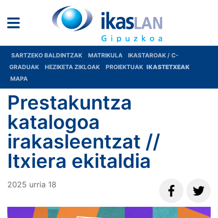
SARTZEKO BALDINTZAK
MATRIKULA
IKASTAROAK / C-
GRADUAK
HEZIKETA ZIKLOAK
PROIEKTUAK
IKASTETXEAK
MAPA
Prestakuntza
katalogoa
irakasleentzat //
Itxiera ekitaldia
2025
urria
18