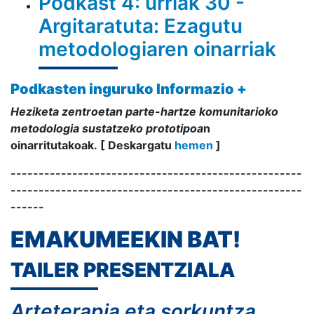
Podkast 4: urriak 30 -
Argitaratuta: Ezagutu
metodologiaren oinarriak
Podkasten inguruko Informazio +
Heziketa zentroetan parte-hartze komunitarioko
metodologia
sustatzeko prototipoa
n
oinarritutakoak.
[ Deskargatu
hemen
]
----------------------------------------------------
----------------------------------------------------
------
EMAKUMEEKIN BAT!
TAILER PRESENTZIALA
Arteterapia eta sorkuntza