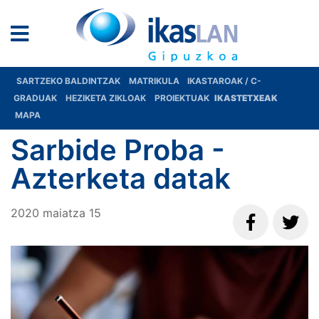
SARTZEKO BALDINTZAK
MATRIKULA
IKASTAROAK / C-
GRADUAK
HEZIKETA ZIKLOAK
PROIEKTUAK
IKASTETXEAK
MAPA
Sarbide Proba -
Azterketa datak
2020
maiatza
15