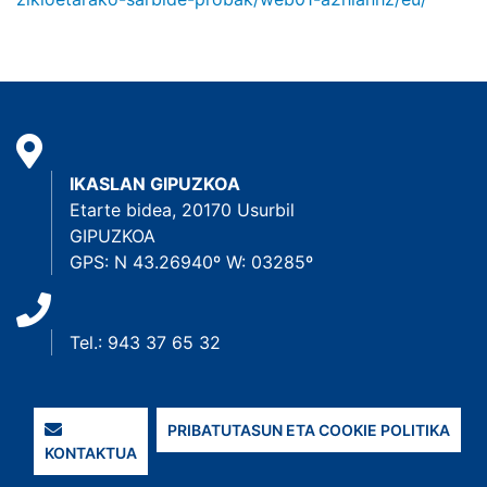
IKASLAN GIPUZKOA
Etarte bidea, 20170 Usurbil
GIPUZKOA
GPS: N 43.26940º W: 03285º
Tel.: 943 37 65 32
PRIBATUTASUN ETA COOKIE POLITIKA
KONTAKTUA