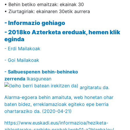
• Behin betiko emaitzak: ekainak 30
• Ziurtagiriak: ekainaren 30etik aurrera
- Informazio gehiago
- 2018ko Azterketa ereduak, hemen klik
eginda
- Erdi Mailakoak
- Goi Mailakoak
- Salbuespenen
behin-behineko
zerrenda
Ikasgunean
argitaratu da.
Alarma-egoera behin amaituta, web honetan ohar
baten bidez, erreklamazioak egiteko epe berria
ohartaraziko da. (2020-04-21)
https://www.euskadi.eus/informazioa/heziketa-
zikloetarako-sarbide-probak/web01-a2hlanhz/eu/