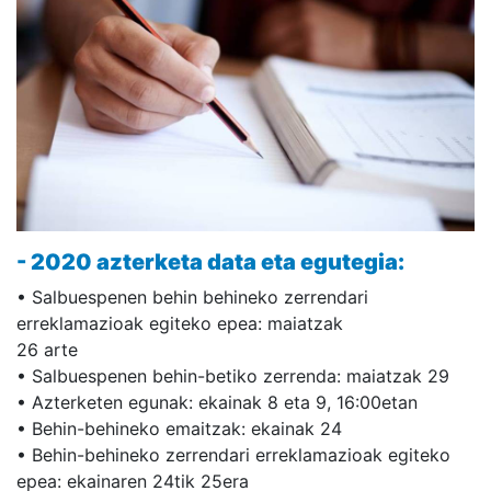
- 2020 azterketa data eta egutegia:
• Salbuespenen behin behineko zerrendari
erreklamazioak egiteko epea: maiatzak
26 arte
• Salbuespenen behin-betiko zerrenda: maiatzak 29
• Azterketen egunak: ekainak 8 eta 9, 16:00etan
• Behin-behineko emaitzak: ekainak 24
• Behin-behineko zerrendari erreklamazioak egiteko
epea: ekainaren 24tik 25era