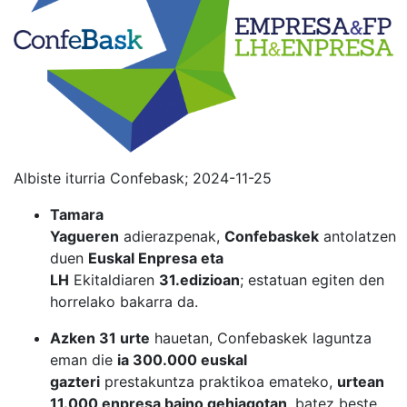
Albiste iturria Confebask; 2024-11-25
Tamara
Yagueren
adierazpenak,
Confebaskek
antolatzen
duen
Euskal Enpresa eta
LH
Ekitaldiaren
31.edizioan
; estatuan egiten den
horrelako bakarra da.
Azken 31 urte
hauetan, Confebaskek laguntza
eman die
ia 300.000 euskal
gazteri
prestakuntza praktikoa emateko,
urtean
11.000 enpresa baino gehiagotan
, batez beste.