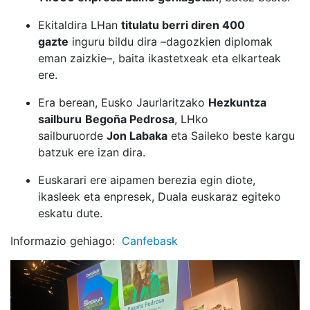
Ekitaldira LHan
titulatu berri diren 400
gazte
inguru bildu dira –dagozkien diplomak
eman zaizkie–, baita ikastetxeak eta elkarteak
ere.
Era berean, Eusko Jaurlaritzako
Hezkuntza
sailburu
Begoña Pedrosa
, LHko
sailburuorde
Jon Labaka
eta Saileko beste kargu
batzuk ere izan dira.
Euskarari ere aipamen berezia egin diote,
ikasleek eta enpresek, Duala euskaraz egiteko
eskatu dute.
Informazio gehiago:
Canfebask