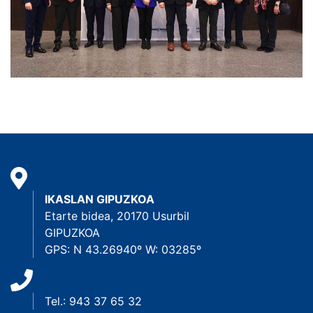
IKASLAN GIPUZKOA
Etarte bidea, 20170 Usurbil
GIPUZKOA
GPS: N 43.26940º W: 03285º
Tel.: 943 37 65 32