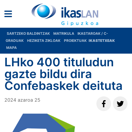
SARTZEKO BALDINTZAK
MATRIKULA
IKASTAROAK / C-
GRADUAK
HEZIKETA ZIKLOAK
PROIEKTUAK
IKASTETXEAK
MAPA
LHko 400 tituludun
gazte bildu dira
Confebaskek deituta
2024
azaroa
25