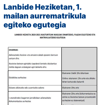
Lanbide Heziketan, 1.
mailan aurrematrikula
egiteko egutegia