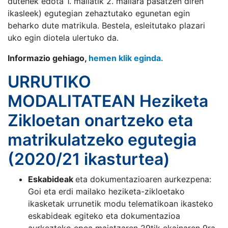
dutenek edota 1. mailatik 2. mailara pasatzen diren
ikasleek) egutegian zehaztutako egunetan egin
beharko dute matrikula. Bestela, esleitutako plazari
uko egin diotela ulertuko da.
Informazio gehiago,
hemen klik eginda.
URRUTIKO
MODALITATEAN Heziketa
Zikloetan onartzeko eta
matrikulatzeko egutegia
(2020/21 ikasturtea)
Eskabideak
eta dokumentazioaren aurkezpena:
Goi eta erdi mailako heziketa-zikloetako
ikasketak urrunetik modu telematikoan ikasteko
eskabideak egiteko eta dokumentazioa
aurkezteko epea maiatzaren 29tik ekainaren 9ra