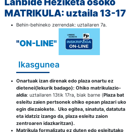
Lanbide Heziketa osoko
MATRIKULA: uztaila 13-17
Behin-behineko zerrendak: uztailaren 7a.
"
ON-LINE"
Ikas
gunea
Onartuak izan direnak edo plaza onartu ez
dietenei(lekurik badago):
Ohiko matrikulazio-
aldia
: uztailaren 13tik 17ra, biak barne (
Plaza bat
esleitu zaien pertsonek ohiko epean plazari uko
egin diezaiokete. Uko egitea, sinatuta, datatuta
eta idatziz izango da, plaza esleitu zaion
zentroaren idazkaritzan).
Matrikula formalizatu ez duten edo esleitutako