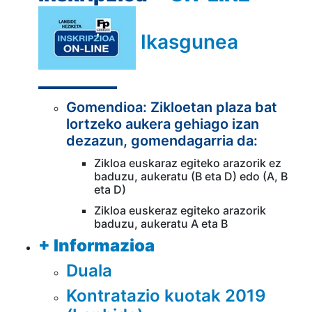
Ikas
gunea
Gomendioa: Zikloetan plaza bat
lortzeko aukera gehiago izan
dezazun, gomendagarria da:
Zikloa euskaraz egiteko arazorik ez
baduzu, aukeratu (B eta D) edo (A, B
eta D)
Zikloa euskeraz egiteko arazorik
baduzu, aukeratu A eta B
+ Informazioa
Duala
Kontratazio kuotak 2019