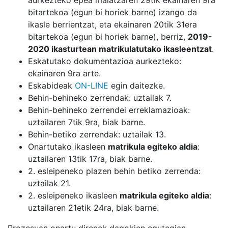
bitartekoa (egun bi horiek barne) izango da
ikasle berrientzat, eta ekainaren 20tik 31era
bitartekoa (egun bi horiek barne), berriz,
2019-
2020 ikasturtean matrikulatutako ikasleentzat
.
Eskatutako dokumentazioa aurkezteko:
ekainaren 9ra arte.
Eskabideak
ON-LINE
egin daitezke.
Behin-behineko zerrendak: uztailak 7.
Behin-behineko zerrendei erreklamazioak:
uztailaren 7tik 9ra, biak barne.
Behin-betiko zerrendak: uztailak 13.
Onartutako ikasleen
matrikula egiteko aldia
:
uztailaren 13tik 17ra, biak barne.
2. esleipeneko plazen behin betiko zerrenda:
uztailak 21.
2. esleipeneko ikasleen
matrikula egiteko aldia
:
uztailaren 21etik 24ra, biak barne.
Prozesuan onartu direnek dagokien egutegian