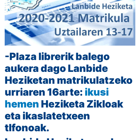
-Plaza librerik balego
aukera dago Lanbide
Heziketan matrikulatzeko
urriaren 16arte:
ikusi
hemen
Heziketa Zikloak
eta ikaslatetxeen
tlfonoak.