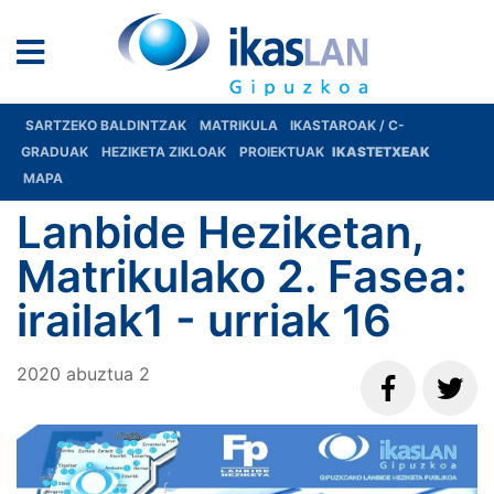
SARTZEKO BALDINTZAK
MATRIKULA
IKASTAROAK / C-
GRADUAK
HEZIKETA ZIKLOAK
PROIEKTUAK
IKASTETXEAK
MAPA
Lanbide Heziketan,
Matrikulako 2. Fasea:
irailak1 - urriak 16
2020
abuztua
2