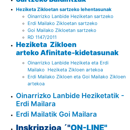
Heziketa Zikloetan sartzeko lehentasunak
Oinarrizko Lanbide Heziketan sartzeko
Erdi Mailako Zikloetan sartzeko
Goi Mailako Zikloetan sartzeko
RD 1147/2011
Heziketa Zikloen
arteko Afinitate-kidetasunak
Oinarrizko Lanbide Heziketa eta Erdi
Mailako Heziketa Zikloen artekoa
Erdi Mailako Zikloen eta Goi Mailako Zikloen
artekoa
Oinarrizko Lanbide Heziketatik -
Erdi Mailara
Erdi Mailatik Goi Mailara
Inskripzioa ´"
ON-LINE"