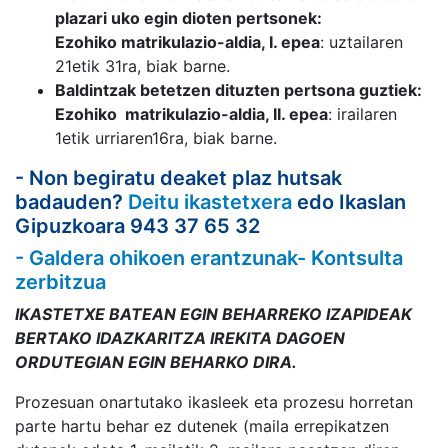
plazari uko egin dioten pertsonek
:
Ezohiko
matrikulazio-
aldia, I. epea
: uztailaren
21etik 31ra, biak barne.
Baldintzak betetzen dituzten pertsona guztiek
:
Ezohiko
matrikulazio-
aldia, II. epea
: irailaren
1etik urriaren16ra, biak barne.
- Non begiratu deaket plaz hutsak
badauden?
Deitu ikastetxera
edo Ikaslan
Gipuzkoara
943 37 65 32
- Galdera ohikoen erantzunak- Kontsulta
zerbitzua
IKASTETXE BATEAN EGIN BEHARREKO IZAPIDEAK
BERTAKO IDAZKARITZA IREKITA DAGOEN
ORDUTEGIAN EGIN BEHARKO DIRA.
Prozesuan onartutako ikasleek eta prozesu horretan
parte hartu behar ez dutenek (maila errepikatzen