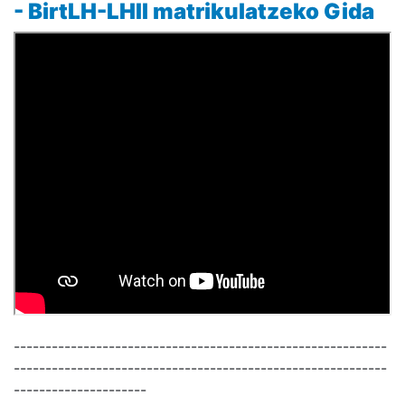
- BirtLH-LHII matrikulatzeko Gida
-----------------------------------------------------------
-----------------------------------------------------------
---------------------