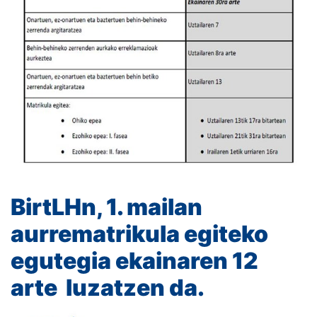
BirtLHn, 1. mailan
aurrematrikula egiteko
egutegia ekainaren 12
arte luzatzen da.