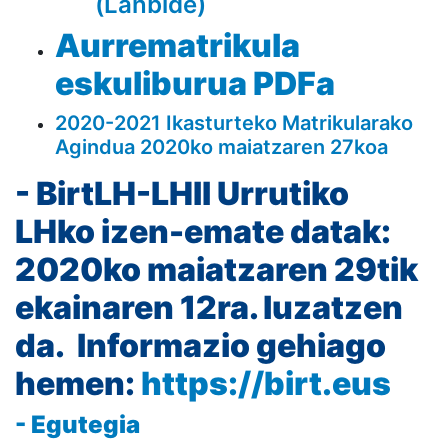
(Lanbide)
Aurrematrikula
eskuliburua PDFa
2020-2021 Ikasturteko Matrikularako
Agindua 2020ko maiatzaren 27koa
- BirtLH-LHII Urrutiko
LHko izen-emate datak:
2020ko maiatzaren 29tik
ekainaren 12ra. luzatzen
da. Informazio gehiago
hemen:
https://
birt.eus
- Egutegia