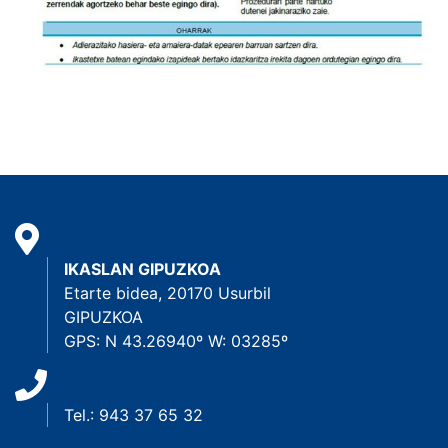
IKASLAN GIPUZKOA
Etarte bidea, 20170 Usurbil
GIPUZKOA
GPS: N 43.26940º W: 03285º
Tel.: 943 37 65 32