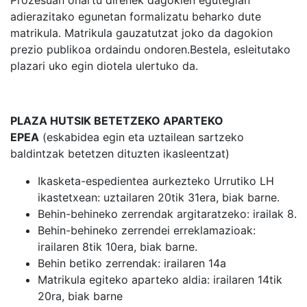
adierazitako egunetan formalizatu beharko dute
matrikula. Matrikula gauzatutzat joko da dagokion
prezio publikoa ordaindu ondoren.Bestela, esleitutako
plazari uko egin diotela ulertuko da.
PLAZA HUTSIK BETETZEKO APARTEKO
EPEA
(eskabidea egin eta uztailean sartzeko
baldintzak betetzen dituzten ikasleentzat)
Ikasketa-espedientea aurkezteko Urrutiko LH
ikastetxean: uztailaren 20tik 31era, biak barne.
Behin-behineko zerrendak argitaratzeko: irailak 8.
Behin-behineko zerrendei erreklamazioak:
irailaren 8tik 10era, biak barne.
Behin betiko zerrendak: irailaren 14a
Matrikula egiteko aparteko aldia: irailaren 14tik
20ra, biak barne