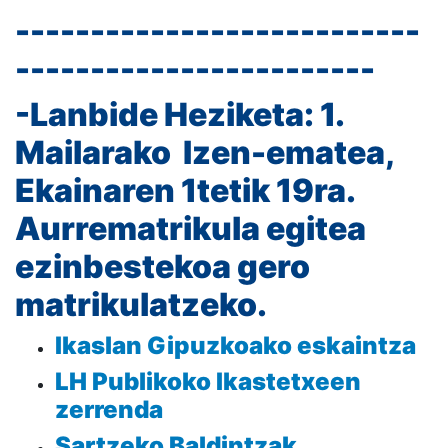
---------------------------
------------------------
-Lanbide Heziketa: 1.
Mailarako Izen-ematea,
Ekainaren 1tetik 19ra.
Aurrematrikula egitea
ezinbestekoa gero
matrikulatzeko.
Ikaslan Gipuzkoako eskaintza
LH Publikoko Ikastetxeen
zerrenda
Sartzeko Baldintzak