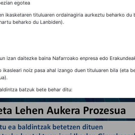
bezian egotea
n ikasketaren tituluaren ordainagiria aurkeztu beharko du 
 hartu beharko du Lanbiden).
un izan daitezke baina Nafarroako enpresa edo Erakundeak
 ikasleari noiz pasa ahal izango duen tituluaren bila (eta b
ua).
ldintza batzuk bete behar ditu: