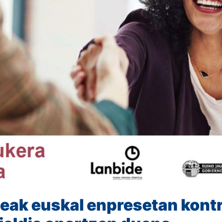
eak euskal enpresetan kont