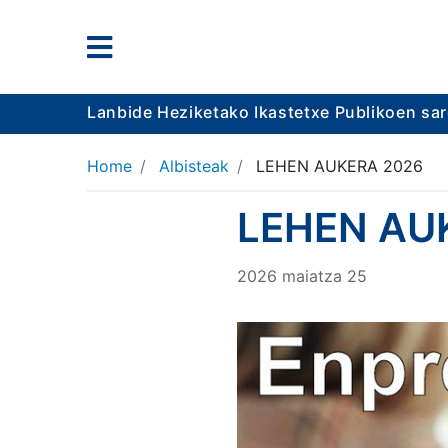
Lanbide Heziketako Ikastetxe Publikoen sa
Home
Albisteak
LEHEN AUKERA 2026
LEHEN AU
2026
maiatza
25