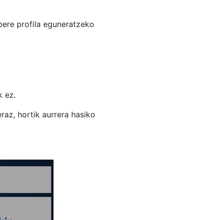
bere profila eguneratzeko
 ez.
eraz, hortik aurrera hasiko