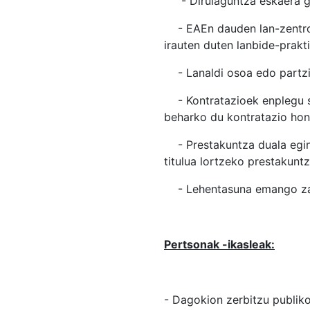
- Dirulaguntza eskaera g
- EAEn dauden lan-zentroe
irauten duten lanbide-prak
- Lanaldi osoa edo partzial
- Kontratazioek enplegu so
beharko du kontratazio hon
- Prestakuntza duala egin
titulua lortzeko prestakunt
- Lehentasuna emango zaie
Pertsonak -ikasleak:
- Dagokion zerbitzu publik