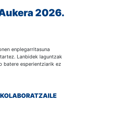
 Aukera 2026.
onen enplegarritasuna
tartez. Lanbidek laguntzak
o batere esperientziarik ez
TE KOLABORATZAILE