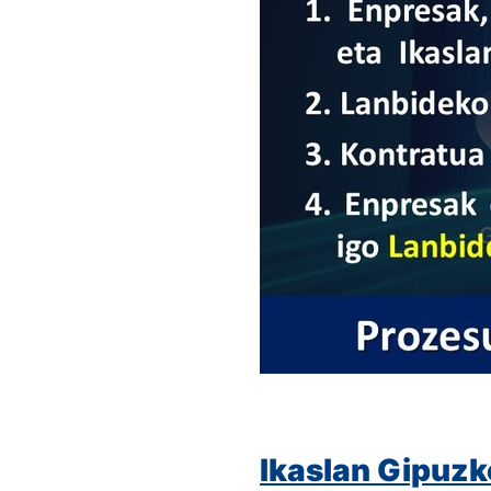
Ikaslan Gipuzk