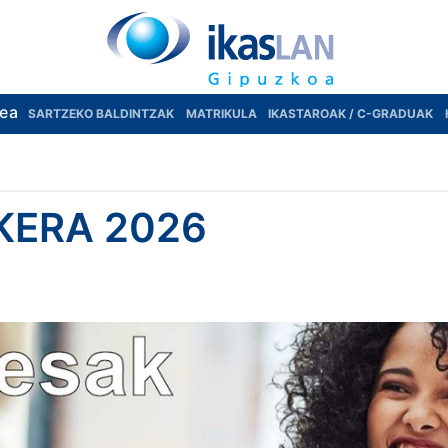
rea
SARTZEKO BALDINTZAK
MATRIKULA
IKASTAROAK / C-GRADUAK
KERA 2026