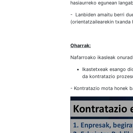
hasiaurreko egunean langa
- Lanbiden amaitu berri due
(orientatzailearekin txanda
Oharrak:
Nafarroako ikasleak onurad
Ikastetxeak esango dio
da kontratazio prozes
- Kontratazio mota honek ba