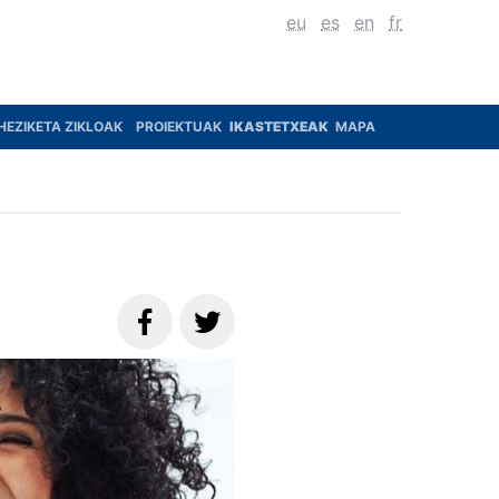
eu
es
en
fr
HEZIKETA ZIKLOAK
PROIEKTUAK
IKASTETXEAK
MAPA