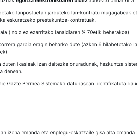
uztiak
egoitza elektronikoaren bidez
aurkeztu behar dira
tako lanpostuetan jarduteko lan-kontratu mugagabeak eta
tika eskuratzeko prestakuntza-kontratuak.
a (inoiz ez ezarritako lanaldiaren % 70etik beherakoa).
rrera garbia eragin beharko dute (azken 6 hilabetetako l
ek).
 duten ikasleak izan daitezke onuradunak, hezkuntza sist
za denean.
 Gazte Bermea Sistemako datubasean identifikatuta daud
oan izena emanda eta enplegu-eskatzaile gisa alta emanda 