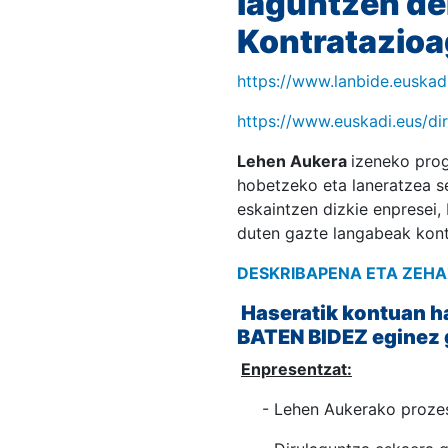
laguntzen de
Kontratazioa
https://www.lanbide.euskad
https://www.euskadi.eus/d
Lehen Aukera
izeneko prog
hobetzeko eta laneratzea s
eskaintzen dizkie enpresei, 
duten gazte langabeak kont
DESKRIBAPENA
ETA ZEH
Haseratik kontuan 
BATEN BIDEZ eginez 
Enpresentzat:
- Lehen Aukerako prozesua