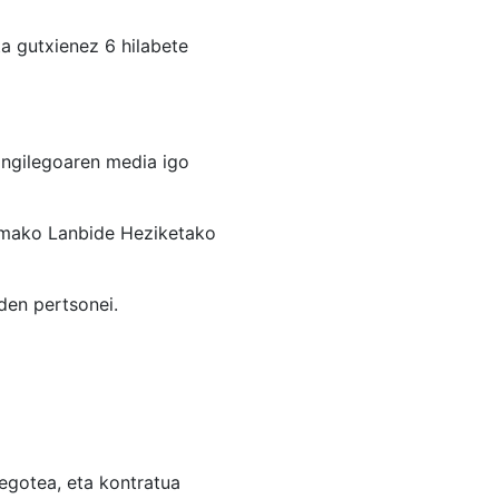
 gutxienez 6 hilabete
angilegoaren media igo
emako Lanbide Heziketako
en pertsonei.
egotea, eta kontratua