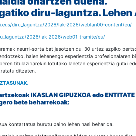
ialdia onartzen duena.
gatiko diru-laguntza. Lehen
i.eus/diru_laguntza/2026/lak-2026/weblan00-content/eu/
iru_laguntza/2026/lak-2026/web01-tramite/eu/
ramak neurri-sorta bat jasotzen du, 30 urtez azpiko perts
endotzeko, haien lehenengo esperientzia profesionalaren bi
beren titulazioarekin lotutako lanetan esperientzia gutxi ed
ratatu ditzaten.
AZTASUNAK.
hartzekoak IKASLAN GIPUZKOA edo ENTITA
gero bete beharrekoak:
 kontartatua burutu baino lehen hasi behar da.