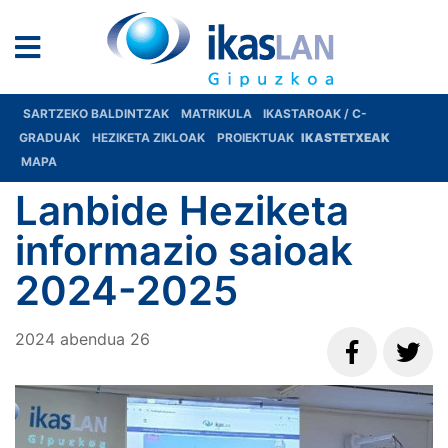
SARTZEKO BALDINTZAK
MATRIKULA
IKASTAROAK / C-
GRADUAK
HEZIKETA ZIKLOAK
PROIEKTUAK
IKASTETXEAK
MAPA
Lanbide Heziketa
informazio saioak
2024-2025
2024
abendua
26