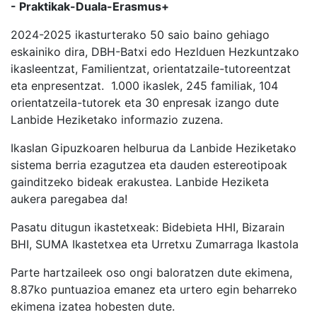
- Praktikak-Duala
-
Erasmus
+
2024-2025 ikasturterako 50 saio baino gehiago
eskainiko dira, DBH-Batxi edo Hezlduen Hezkuntzako
ikasleentzat, Familientzat, orientatzaile-tutoreentzat
eta enpresentzat. 1.000 ikaslek, 245 familiak, 104
orientatzeila-tutorek eta 30 enpresak izango dute
Lanbide Heziketako informazio zuzena.
Ikaslan Gipuzkoaren helburua da Lanbide Heziketako
sistema berria ezagutzea eta dauden estereotipoak
gainditzeko bideak erakustea. Lanbide Heziketa
aukera paregabea da!
Pasatu ditugun ikastetxeak: Bidebieta HHI, Bizarain
BHI, SUMA Ikastetxea eta Urretxu Zumarraga Ikastola
Parte hartzaileek oso ongi baloratzen dute ekimena,
8.87ko puntuazioa emanez eta urtero egin beharreko
ekimena izatea hobesten dute.