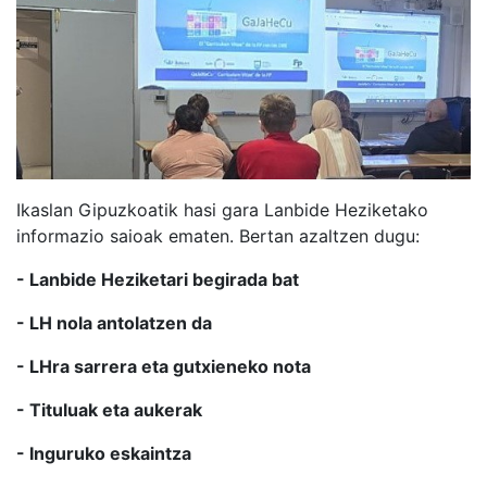
Ikaslan Gipuzkoatik hasi gara Lanbide Heziketako
informazio saioak ematen. Bertan azaltzen dugu:
-
Lanbide Heziketari begirada bat
-
LH nola antolatzen da
- LHra sarrera eta gutxieneko nota
-
Tituluak eta aukerak
-
Inguruko eskaintza