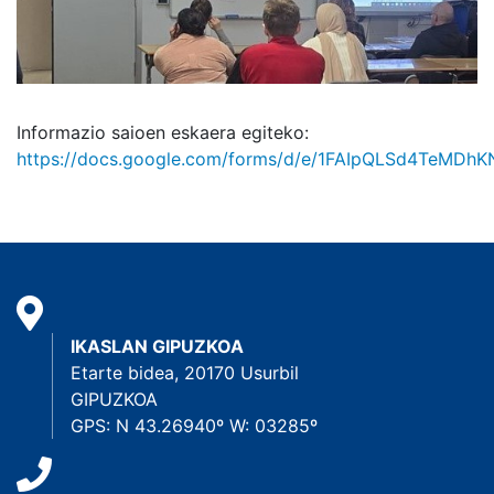
Informazio saioen eskaera egiteko:
https://docs.google.com/forms/d/e/1FAIpQLSd4TeMD
IKASLAN GIPUZKOA
Etarte bidea, 20170 Usurbil
GIPUZKOA
GPS: N 43.26940º W: 03285º